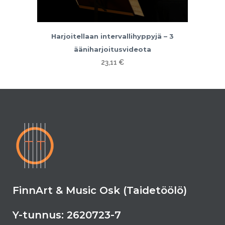
Harjoitellaan intervallihyppyjä – 3
ääniharjoitusvideota
23,11
€
FinnArt & Music Osk (Taidetöölö)
Y-tunnus: 2620723-7