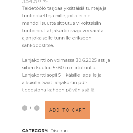
354,58
€
Taidetöölö tarjoaa yksittäisiä tunteja ja
tuntipaketteja niille, joilla ei ole
mahdollisuutta sitoutua viikoittaisiin
tunteihin. Lahjakortin saaja voi varata
ajan jokaiselle tunnille erikseen
sähköpostitse.
–
Lahjakortti on voimassa 30.6.2025 asti ja
siihen kuuluu 5×60 min irtotuntia.
Lahjakortti sopii 5+ ikäisille lapsille ja
aikuisille. Saat lahjakortin pdf-
tiedostona kahden päivän sisällä.
Lahjakortti
ADD TO CART
5x60
min
CATEGORY:
Discount