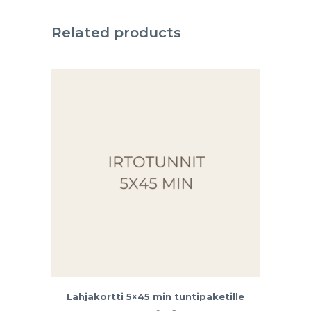
tuntipaketille
Related products
quantity
Lahjakortti 5×45 min tuntipaketille