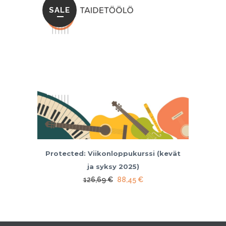
SALE
Protected: Viikonloppukurssi (kevät
ja syksy 2025)
Original
Current
126,69
€
88,45
€
price
price
was:
is:
126,69 €.
88,45 €.