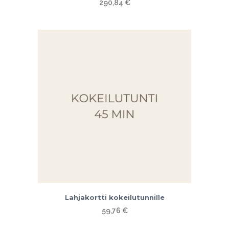
290,84
€
Lahjakortti kokeilutunnille
59,76
€