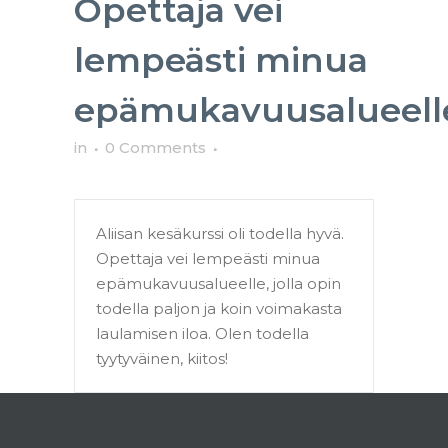
Opettaja vei
lempeästi minua
epämukavuusalueell
in
0 Comments
Aliisan kesäkurssi oli todella hyvä.
Opettaja vei lempeästi minua
epämukavuusalueelle, jolla opin
todella paljon ja koin voimakasta
laulamisen iloa. Olen todella
tyytyväinen, kiitos!