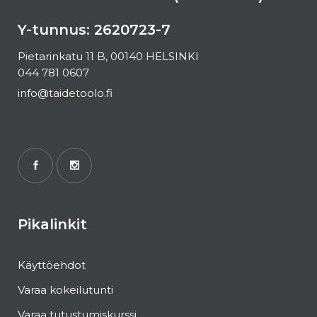
Y-tunnus: 2620723-7
Pietarinkatu 11 B, 00140 HELSINKI
044 781 0607
info@taidetoolo.fi
Pikalinkit
Käyttöehdot
Varaa kokeilutunti
Varaa tutustumiskurssi