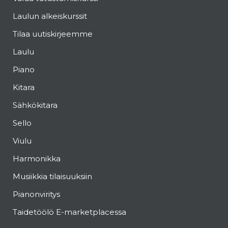
Laulun alkeiskurssit
Tilaa uutiskirjeemme
Laulu
Piano
Kitara
Sähkökitara
Sello
Viulu
Harmonikka
Musiikkia tilaisuuksiin
Pianonviritys
Taidetöölö E-marketplacessa