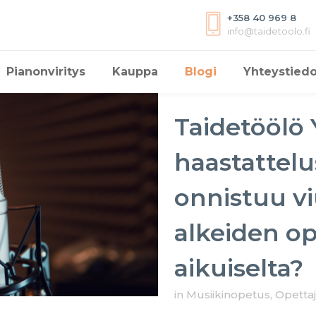
+358 40 969 8
info@taidetoolo.fi
Pianonviritys
Kauppa
Blogi
Yhteystiedo
Taidetöölö 
haastattelu
onnistuu v
alkeiden o
aikuiselta?
in
Musiikinopetus
,
Opettaj