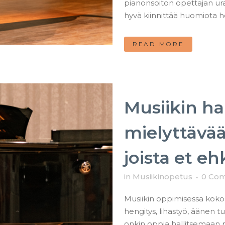
pianonsoiton opettajan uran
hyvä kiinnittää huomiota he
READ MORE
Musiikin ha
mielyttävää
joista et eh
in
Musiikinopetus
0 Co
Musiikin oppimisessa kokon
hengitys, lihastyö, äänen 
onkin oppia hallitsemaan 