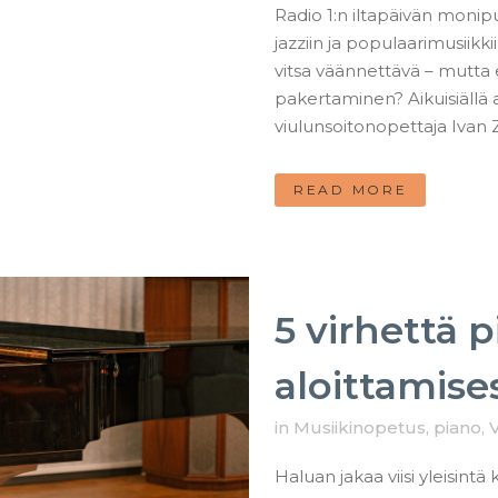
Radio 1:n iltapäivän monip
jazziin ja populaarimusiikki
vitsa väännettävä – mutta
pakertaminen? Aikuisiällä 
viulunsoitonopettaja Ivan Z
READ MORE
5 virhettä 
aloittamise
in
Musiikinopetus
,
piano
,
V
Haluan jakaa viisi yleisintä