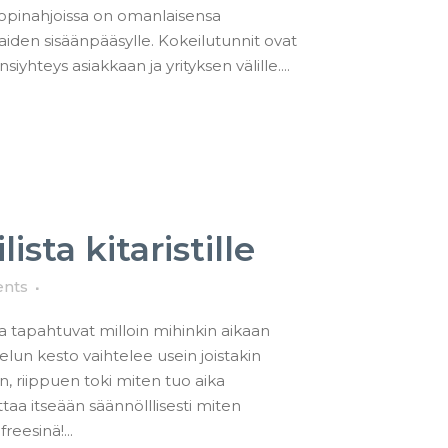
i opinahjoissa on omanlaisensa
ilaiden sisäänpääsylle. Kokeilutunnit ovat
teys asiakkaan ja yrityksen välille....
ista kitaristille
nts
sa tapahtuvat milloin mihinkin aikaan
ttelun kesto vaihtelee usein joistakin
in, riippuen toki miten tuo aika
taa itseään säännölllisesti miten
eesinä!...