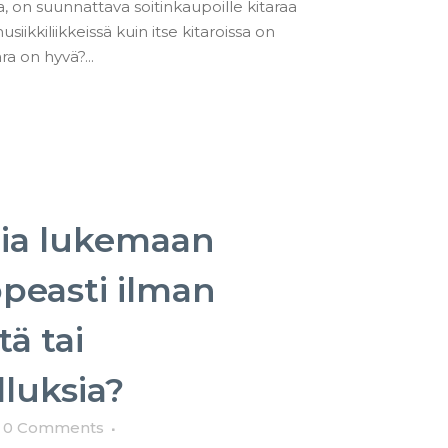
a, on suunnattava soitinkaupoille kitaraa
iikkiliikkeissä kuin itse kitaroissa on
ara on hyvä?...
ia lukemaan
peasti ilman
ä tai
lluksia?
0 Comments