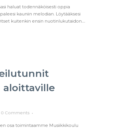
sasi haluat todennäköisesti oppia
aleesi kauniin melodian. Löytääksesi
vitset kuitenkin ensin nuotinlukutaidon....
eilutunnit
aloittaville
0 Comments
inen osa toimintaamme Musiikkikoulu