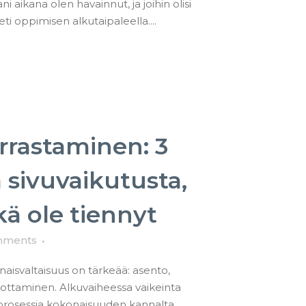
i aikana olen havainnut, ja joihin olisi
ti oppimisen alkutaipaleella....
rrastaminen: 3
 sivuvaikutusta,
kä ole tiennyt
mments
aisvaltaisuus on tärkeää: asento,
tuottaminen. Alkuvaiheessa vaikeinta
prosessia kokonaisuuden kannalta.