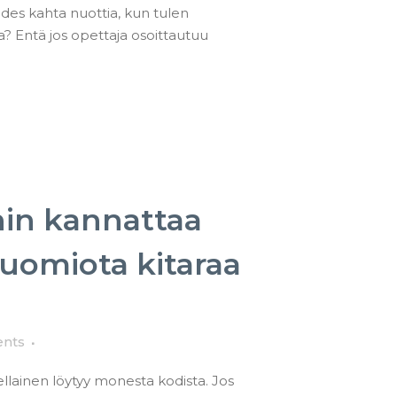
des kahta nuottia, kun tulen
? Entä jos opettaja osoittautuu
hin kannattaa
huomiota kitaraa
nts
sellainen löytyy monesta kodista. Jos