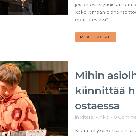
jos en pysty yhdistämään e
kokeilemaan pianonsoittoa
epäpäteväksi?...
READ MORE
Mihin asioi
kiinnittää 
ostaessa
in
kitara
,
Vinkit
0 Comme
Kitara on yleinen soitin ja 