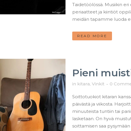
Taidetöölössä. Musiikin er
periaatteet ja kiintiöt opp
meidän tapamme luoda ensiyh
READ MORE
Pieni muistil
in
kitara
,
Vinkit
0 Comme
Soittotuokiot kitaran kans
päivästä ja viikosta. Harjoi
minuuteista tuntiin tai pari
lasketaan. On hyvä muistut
soittamisen saa pysymään fr