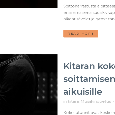
Soittoharrastusta aloittaes
ensimmäisenä suosikkikapp
oikeat sävelet ja rytmit tar
READ MORE
Kitaran kok
soittamisen 
aikuisille
in
kitara
,
Musiikinopetus
Kokeilutunnit ovat keske