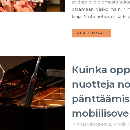
soitinta ei ole omasta taka
ostamaan. Valikoima niin mus
laaja. Mistä tietää, mikä kit
READ MORE
Кuinka opp
nuotteja no
pänttäämist
mobiilisove
in
Musiikinopetus
,
Vinkit