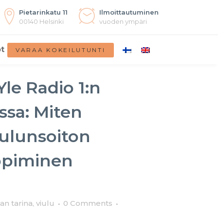
Pietarinkatu 11
Ilmoittautuminen
00140 Helsinki
vuoden ympäri
t
VARAA KOKEILUTUNTI
Yle Radio 1:n
ssa: Miten
iulunsoiton
ppiminen
an tarina
,
viulu
0 Comments