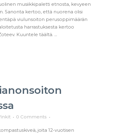
uolinen musiikkipaletti etnosta, kevyeen
in. Sanonta kertoo, että nuorena olisi
 entäpä viulunsoiton perusoppimäärän
aloitetusta harrastuksesta kertoo
oteev. Kuuntele täältä. ...
pianonsoiton
ssa
inkit
0 Comments
 kompastuskiveä, joita 12-vuotisen