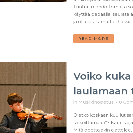
Tuntuu mahdottomalta soit
käyttää pedaalia, seurata
ja olla rasittamatta lihaksia li
READ MORE
Voiko kuka
laulamaan 
in
Musiikinopetus
0 Co
Oletko koskaan kuullut sa
tai soittamaan”? Kaunis aj
Mitä opettajakin ajattelee,