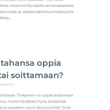
taa molemmilla käsillä samanaikaisesti,
 äänenlaatua, säätää äänenvoimakkuutta
ikaa....
 tahansa oppia
tai soittamaan?
mments
nottavan “Jokainen voi oppia laulamaan
atus, mutta herättää myös epäilyksiä.
 kun aukaisen suuni laulutunnilla? Entä