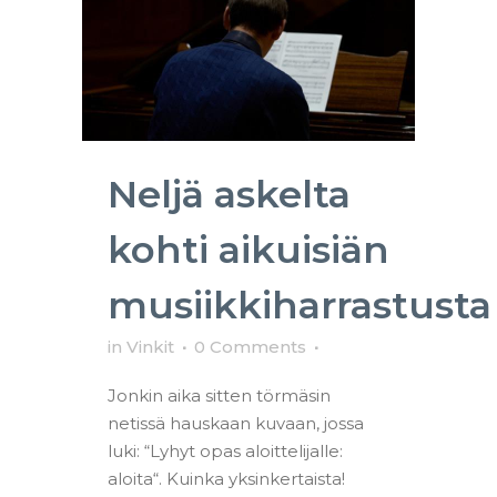
Neljä askelta
kohti aikuisiän
musiikkiharrastusta
in
Vinkit
0 Comments
Jonkin aika sitten törmäsin
netissä hauskaan kuvaan, jossa
luki: “Lyhyt opas aloittelijalle:
aloita“. Kuinka yksinkertaista!