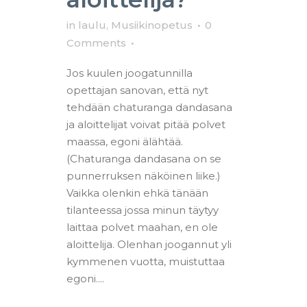
in
laulu
,
Musiikinopetus
0
Comments
Jos kuulen joogatunnilla
opettajan sanovan, että nyt
tehdään chaturanga dandasana
ja aloittelijat voivat pitää polvet
maassa, egoni älähtää.
(Chaturanga dandasana on se
punnerruksen näköinen liike.)
Vaikka olenkin ehkä tänään
tilanteessa jossa minun täytyy
laittaa polvet maahan, en ole
aloittelija. Olenhan joogannut yli
kymmenen vuotta, muistuttaa
egoni....