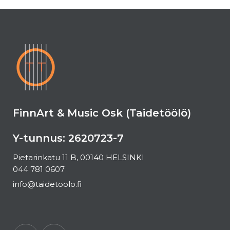
FinnArt & Music Osk (Taidetöölö)
Y-tunnus: 2620723-7
Pietarinkatu 11 B, 00140 HELSINKI
044 781 0607
info@taidetoolo.fi