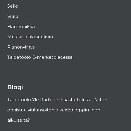
Sello
Viulu
Harmonikka
Musiikkia tilaisuuksiin
Pianonviritys
Taidetöölö E-marketplacessa
Blogi
Taidetöölö Yle Radio 1:n haastattelussa: Miten
onnistuu viulunsoiton alkeiden oppiminen
aikuiselta?