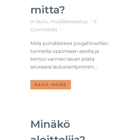
mitta?
in
laulu
,
Musiikinopetus
0
Comments
Milla pohdistekee joogafilosofian
tunneilla oppimiaan asioita ja
kertoo varman tavan pilata
seuraava lauluesiintyminen....
READ MORE
Minäkö
aloittelija?