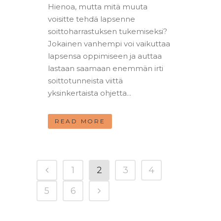
Hienoa, mutta mitä muuta
voisitte tehdä lapsenne
soittoharrastuksen tukemiseksi?
Jokainen vanhempi voi vaikuttaa
lapsensa oppimiseen ja auttaa
lastaan saamaan enemmän irti
soittotunneista viittä
yksinkertaista ohjetta...
READ MORE
1
2
3
4
5
6