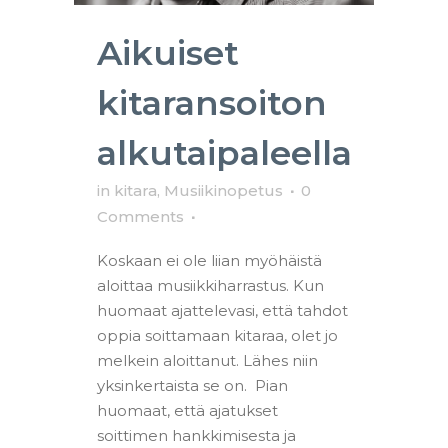
Aikuiset
kitaransoiton
alkutaipaleella
in
kitara
,
Musiikinopetus
0
Comments
Koskaan ei ole liian myöhäistä
aloittaa musiikkiharrastus. Kun
huomaat ajattelevasi, että tahdot
oppia soittamaan kitaraa, olet jo
melkein aloittanut. Lähes niin
yksinkertaista se on. Pian
huomaat, että ajatukset
soittimen hankkimisesta ja