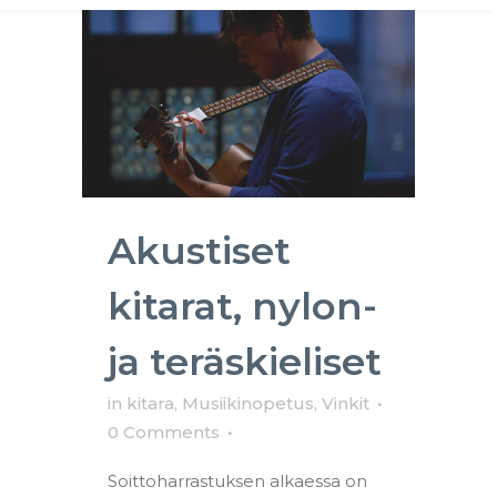
Akustiset
kitarat, nylon-
ja teräskieliset
in
kitara
,
Musiikinopetus
,
Vinkit
0 Comments
Soittoharrastuksen alkaessa on