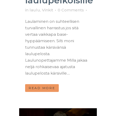
laulupelkoisille
in
laulu
,
Vinkit
0 Comments
Laulaminen on suhteellisen
turvallinen harrastus jos sitä
vertaa vaikkapa base-
hyppäämiseen. Silti moni
tunnustaa kärsivänsä
laulupelosta.
Laulunopettajamme Milla jakaa
neljä rohkaisevaa ajatusta
laulupelosta kärsiville....
READ MORE