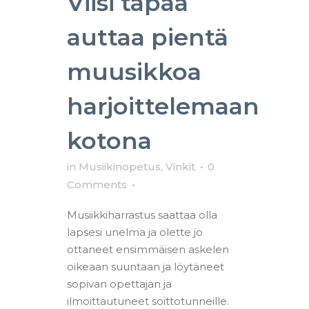
Viisi tapaa
auttaa pientä
muusikkoa
harjoittelemaan
kotona
in
Musiikinopetus
,
Vinkit
0
Comments
Musiikkiharrastus saattaa olla
lapsesi unelma ja olette jo
ottaneet ensimmäisen askelen
oikeaan suuntaan ja löytäneet
sopivan opettajan ja
ilmoittautuneet soittotunneille.