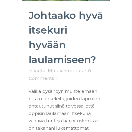
Johtaako hyvä
itsekuri
hyvään
laulamiseen?
in
laulu
,
Musiikinopetus
0
Comments
Välillä pysähdyn muistelemaan
niitä mankeleita, joiden läpi olen
ahtautunut siinä toivossa, että
oppisin laulamaan. Itsekuria
vaativia tunteja harjoituskopissa
on takanani lukemattomat