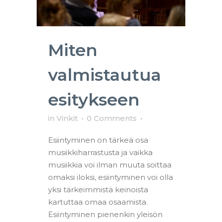
Miten
valmistautua
esitykseen
in
Vinkit
0 Comments
Esiintyminen on tärkeä osa
musiikkiharrastusta ja vaikka
musiikkia voi ilman muuta soittaa
omaksi iloksi, esiintyminen voi olla
yksi tärkeimmistä keinoista
kartuttaa omaa osaamista.
Esiintyminen pienenkin yleisön