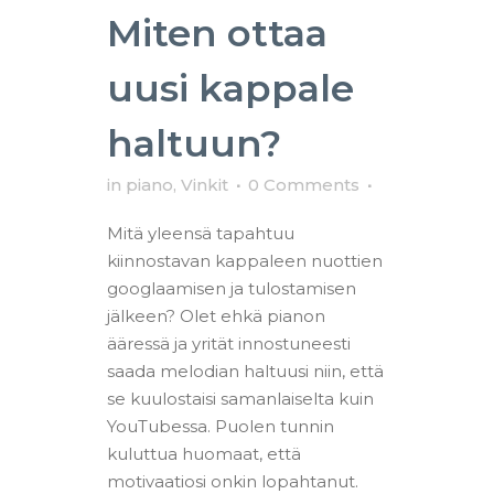
Miten ottaa
uusi kappale
haltuun?
in
piano
,
Vinkit
0 Comments
Mitä yleensä tapahtuu
kiinnostavan kappaleen nuottien
googlaamisen ja tulostamisen
jälkeen? Olet ehkä pianon
ääressä ja yrität innostuneesti
saada melodian haltuusi niin, että
se kuulostaisi samanlaiselta kuin
YouTubessa. Puolen tunnin
kuluttua huomaat, että
motivaatiosi onkin lopahtanut.