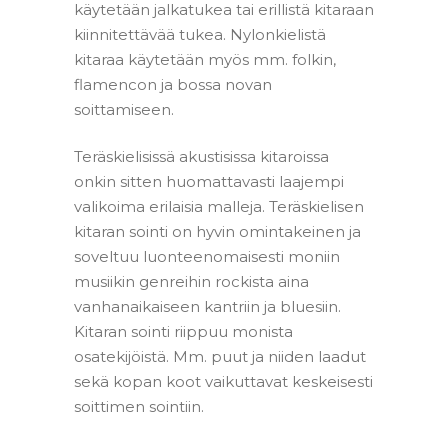
käytetään jalkatukea tai erillistä kitaraan
kiinnitettävää tukea. Nylonkielistä
kitaraa käytetään myös mm. folkin,
flamencon ja bossa novan
soittamiseen.
Teräskielisissä akustisissa kitaroissa
onkin sitten huomattavasti laajempi
valikoima erilaisia malleja. Teräskielisen
kitaran sointi on hyvin omintakeinen ja
soveltuu luonteenomaisesti moniin
musiikin genreihin rockista aina
vanhanaikaiseen kantriin ja bluesiin.
Kitaran sointi riippuu monista
osatekijöistä. Mm. puut ja niiden laadut
sekä kopan koot vaikuttavat keskeisesti
soittimen sointiin.