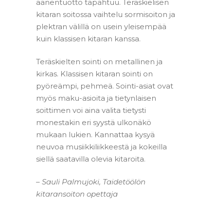
äänentuotto tapahtuu. Teräskielisen
kitaran soitossa vaihtelu sormisoiton ja
plektran välillä on usein yleisempää
kuin klassisen kitaran kanssa.
Teräskielten sointi on metallinen ja
kirkas. Klassisen kitaran sointi on
pyöreämpi, pehmeä. Sointi-asiat ovat
myös maku-asioita ja tietynlaisen
soittimen voi aina valita tietysti
monestakin eri syystä ulkonäkö
mukaan lukien. Kannattaa kysyä
neuvoa musiikkiliikkeestä ja kokeilla
siellä saatavilla olevia kitaroita.
– Sauli Palmujoki, Taidetöölön
kitaransoiton opettaja