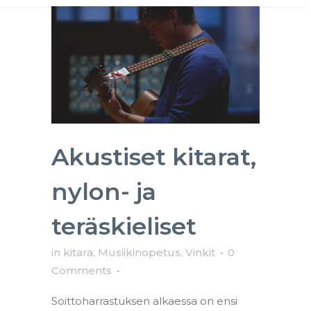
Akustiset kitarat,
nylon- ja
teräskieliset
in
kitara
,
Musiikinopetus
,
Vinkit
0
Comments
Soittoharrastuksen alkaessa on ensi