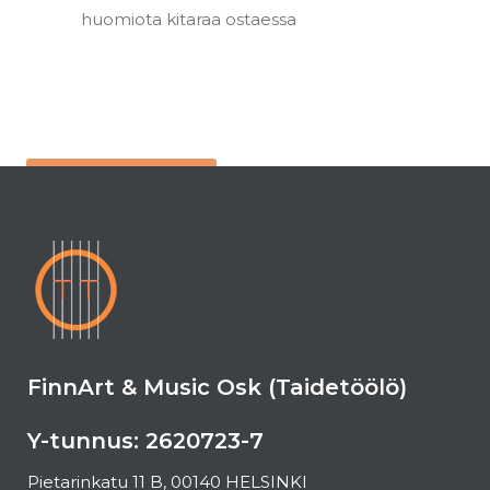
huomiota kitaraa ostaessa
TILAA BLOGIMME
FinnArt & Music Osk (Taidetöölö)
Y-tunnus: 2620723-7
Pietarinkatu 11 B, 00140 HELSINKI