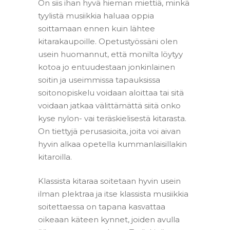
On siis ihan hyvä hieman miettiä, minkä
tyylistä musiikkia haluaa oppia
soittamaan ennen kuin lähtee
kitarakaupoille. Opetustyössäni olen
usein huomannut, että monilta löytyy
kotoa jo entuudestaan jonkinlainen
soitin ja useimmissa tapauksissa
soitonopiskelu voidaan aloittaa tai sitä
voidaan jatkaa välittämättä siitä onko
kyse nylon- vai teräskielisestä kitarasta.
On tiettyjä perusasioita, joita voi aivan
hyvin alkaa opetella kummanlaisillakin
kitaroilla.
Klassista kitaraa soitetaan hyvin usein
ilman plektraa ja itse klassista musiikkia
soitettaessa on tapana kasvattaa
oikeaan käteen kynnet, joiden avulla