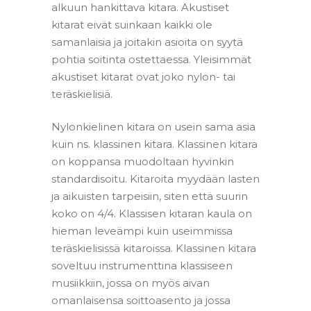
alkuun hankittava kitara. Akustiset
kitarat eivät suinkaan kaikki ole
samanlaisia ja joitakin asioita on syytä
pohtia soitinta ostettaessa. Yleisimmät
akustiset kitarat ovat joko nylon- tai
teräskielisiä.
Nylonkielinen kitara on usein sama asia
kuin ns. klassinen kitara. Klassinen kitara
on koppansa muodoltaan hyvinkin
standardisoitu. Kitaroita myydään lasten
ja aikuisten tarpeisiin, siten että suurin
koko on 4/4. Klassisen kitaran kaula on
hieman leveämpi kuin useimmissa
teräskielisissä kitaroissa. Klassinen kitara
soveltuu instrumenttina klassiseen
musiikkiin, jossa on myös aivan
omanlaisensa soittoasento ja jossa