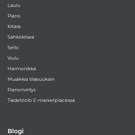
Laulu
Piano
Kitara
Sähkökitara
Sello
Viulu
Harmonikka
Musiikkia tilaisuuksiin
Pianonviritys
Taidetöölö E-marketplacessa
Blogi