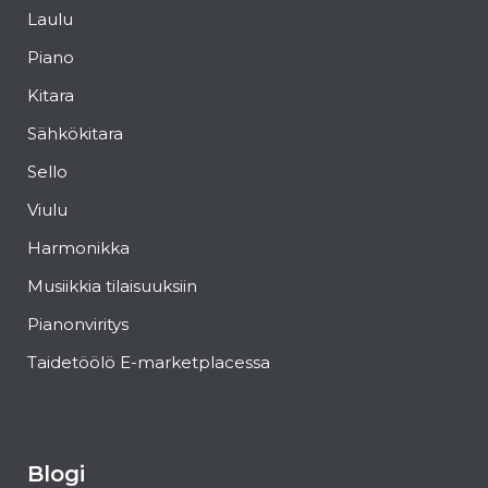
Laulu
Piano
Kitara
Sähkökitara
Sello
Viulu
Harmonikka
Musiikkia tilaisuuksiin
Pianonviritys
Taidetöölö E-marketplacessa
Blogi