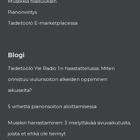
Musiikkia tilaisuuksiin
Pianonviritys
Taidetöölö E-marketplacessa
Blogi
Taidetöölö Yle Radio 1:n haastattelussa: Miten
onnistuu viulunsoiton alkeiden oppiminen
aikuiselta?
5 virhettä pianonsoiton aloittamisessa
Musiikin harrastaminen: 3 mielyttävää sivuvaikutusta,
joista et ehkä ole tiennyt