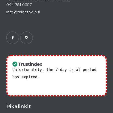
044 781 0607
info@taidetoolo.fi
Unfortunately, the 7-day trial period
has expired.
Check our subscription
plans! >>
Pikalinkit