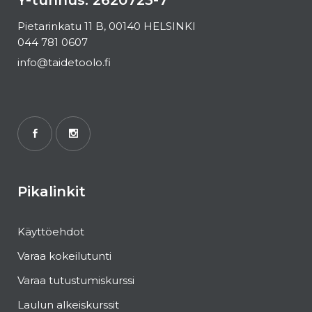
Y-tunnus: 2620723-7
Pietarinkatu 11 B, 00140 HELSINKI
044 781 0607
info@taidetoolo.fi
Pikalinkit
Käyttöehdot
Varaa kokeilutunti
Varaa tutustumiskurssi
Laulun alkeiskurssit