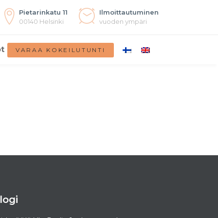
Pietarinkatu 11
Ilmoittautuminen
00140 Helsinki
vuoden ympäri
t
VARAA KOKEILUTUNTI
logi