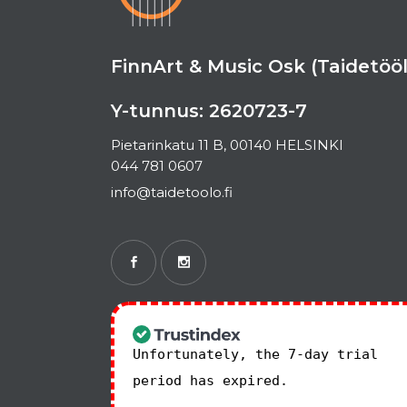
FinnArt & Music Osk (Taidetööl
Y-tunnus: 2620723-7
Pietarinkatu 11 B, 00140 HELSINKI
044 781 0607
info@taidetoolo.fi
Unfortunately, the 7-day trial
period has expired.
Check our