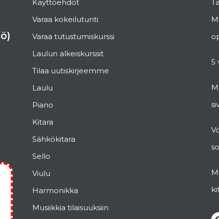
Käyttöehdot
Ta
Varaa kokeilutunti
Mi
ö)
Varaa tutustumiskurssi
op
Laulun alkeiskurssit
5 
Tilaa uutiskirjeemme
Mu
Laulu
si
Piano
Kitara
V
Sähkökitara
s
Sello
Mi
Viulu
ki
Harmonikka
Musiikkia tilaisuuksiin