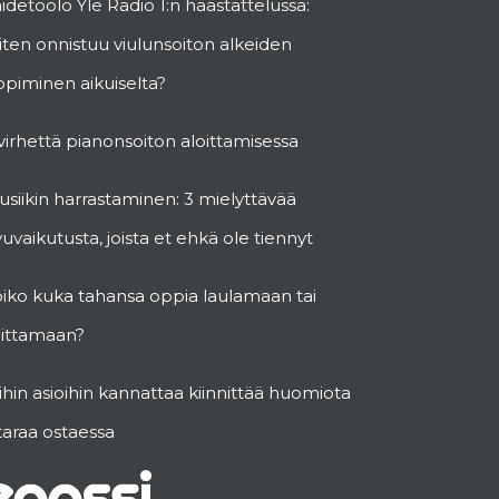
idetöölö Yle Radio 1:n haastattelussa:
ten onnistuu viulunsoiton alkeiden
piminen aikuiselta?
virhettä pianonsoiton aloittamisessa
siikin harrastaminen: 3 mielyttävää
vuvaikutusta, joista et ehkä ole tiennyt
oiko kuka tahansa oppia laulamaan tai
oittamaan?
hin asioihin kannattaa kiinnittää huomiota
taraa ostaessa