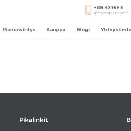
+358 40 969 8
info@taidetoolo.fi
Pianonviritys
Kauppa
Blogi
Yhteystiedo
Pikalinkit
B