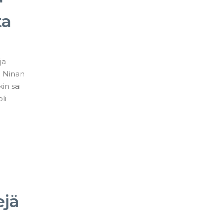
ta
ja
n Ninan
in sai
li
ejä