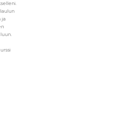
elleni.
laulun
 ja
en
eluun.
urssi