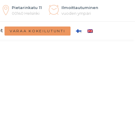
Pietarinkatu 11
Ilmoittautuminen
00140 Helsinki
vuoden ympäri
t
VARAA KOKEILUTUNTI