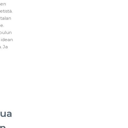
sen
etistä.
atalan
e.
koulun
n idean
. Ja
.
tua
in