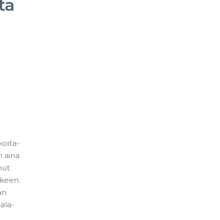
ta
koita-
n aina
nut
lkeen.
an
ala-
.