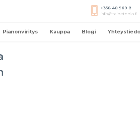
+358 40 969 8
info@taidetoolo.fi
Pianonviritys
Kauppa
Blogi
Yhteystiedo
a
n