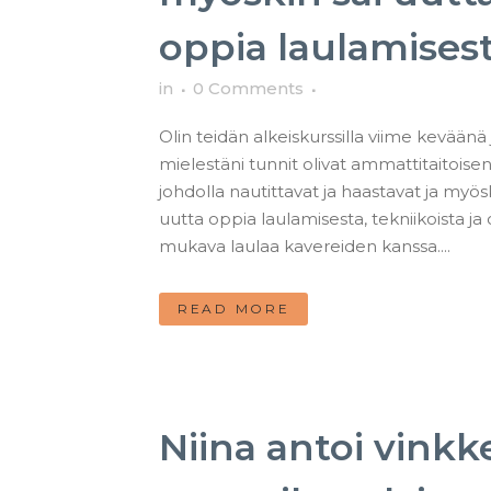
oppia laulamises
in
0 Comments
Olin teidän alkeiskurssilla viime keväänä 
mielestäni tunnit olivat ammattitaitoise
johdolla nautittavat ja haastavat ja myösk
uutta oppia laulamisesta, tekniikoista ja o
mukava laulaa kavereiden kanssa....
READ MORE
Niina antoi vinkk