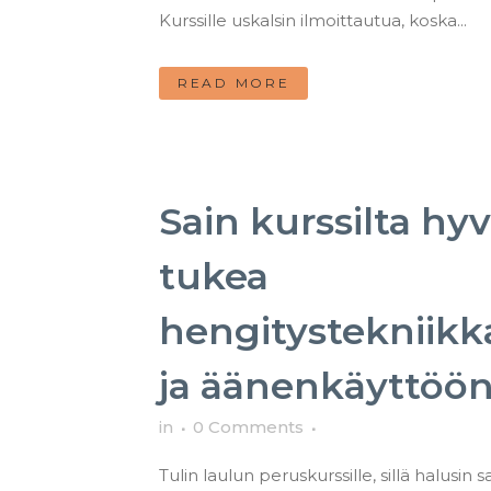
Kurssille uskalsin ilmoittautua, koska...
READ MORE
Sain kurssilta hyv
tukea
hengitystekniik
ja äänenkäyttöö
in
0 Comments
Tulin laulun peruskurssille, sillä halusin 