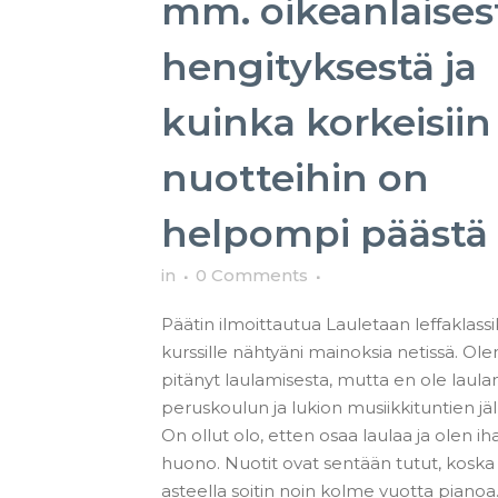
mm. oikeanlaises
hengityksestä ja
kuinka korkeisiin
nuotteihin on
helpompi päästä
in
0 Comments
Päätin ilmoittautua Lauletaan leffaklassi
kurssille nähtyäni mainoksia netissä. Ole
pitänyt laulamisesta, mutta en ole laula
peruskoulun ja lukion musiikkituntien jä
On ollut olo, etten osaa laulaa ja olen ih
huono. Nuotit ovat sentään tutut, koska 
asteella soitin noin kolme vuotta pianoa