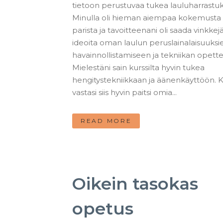
tietoon perustuvaa tukea lauluharrastuks
Minulla oli hieman aiempaa kokemusta 
parista ja tavoitteenani oli saada vinkkejä
ideoita oman laulun peruslainalaisuuksi
havainnollistamiseen ja tekniikan opett
Mielestäni sain kurssilta hyvin tukea
hengitystekniikkaan ja äänenkäyttöön. K
vastasi siis hyvin paitsi omia...
READ MORE
Oikein tasokas
opetus