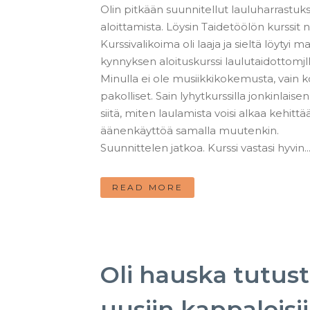
Olin pitkään suunnitellut lauluharrastuk
aloittamista. Löysin Taidetöölön kurssit n
Kurssivalikoima oli laaja ja sieltä löytyi m
kynnyksen aloituskurssi laulutaidottomjll
Minulla ei ole musiikkikokemusta, vain 
pakolliset. Sain lyhytkurssilla jonkinlaise
siitä, miten laulamista voisi alkaa kehittää
äänenkäyttöä samalla muutenkin.
Suunnittelen jatkoa. Kurssi vastasi hyvin..
READ MORE
Oli hauska tutus
uusiin kappaleisi