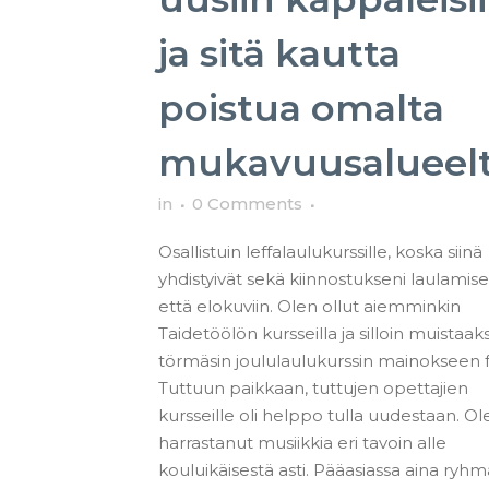
ja sitä kautta
poistua omalta
mukavuusalueel
in
0 Comments
Osallistuin leffalaulukurssille, koska siinä
yhdistyivät sekä kiinnostukseni laulamis
että elokuviin. Olen ollut aiemminkin
Taidetöölön kursseilla ja silloin muistaak
törmäsin joululaulukurssin mainokseen f
Tuttuun paikkaan, tuttujen opettajien
kursseille oli helppo tulla uudestaan. Ol
harrastanut musiikkia eri tavoin alle
kouluikäisestä asti. Pääasiassa aina ryh