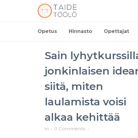
Opetus
Hinnasto
Opettajat
Sain lyhytkurssill
jonkinlaisen idea
siitä, miten
laulamista voisi
alkaa kehittää
in
0 Comments