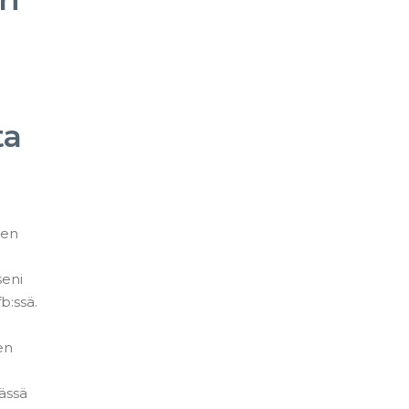
ta
een
seni
b:ssä.
en
mässä