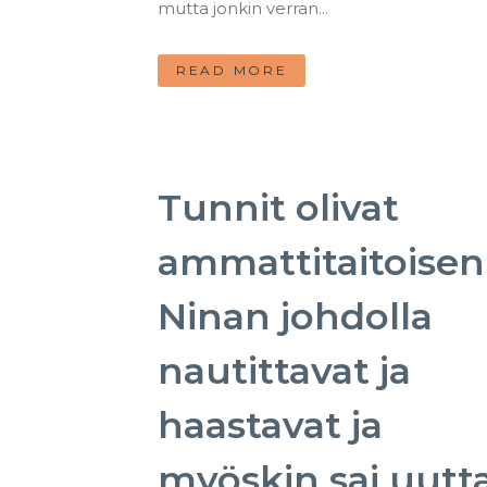
mutta jonkin verran...
READ MORE
Tunnit olivat
ammattitaitoisen
Ninan johdolla
nautittavat ja
haastavat ja
myöskin sai uutt