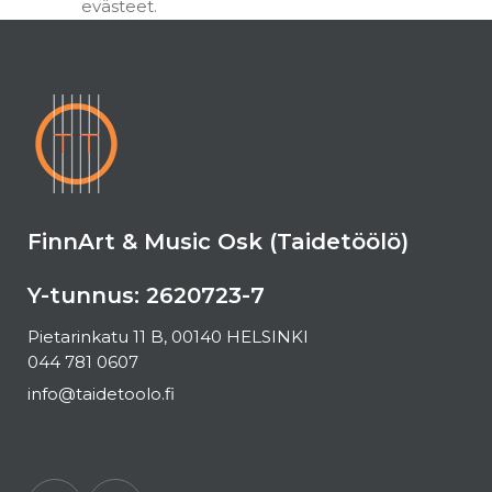
evästeet.
FinnArt & Music Osk (Taidetöölö)
Y-tunnus: 2620723-7
Pietarinkatu 11 B, 00140 HELSINKI
044 781 0607
info@taidetoolo.fi