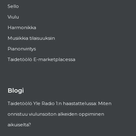
Sello
Viulu
Harmonikka
Musiikkia tilaisuuksiin
Pianonviritys
Taidetöölö E-marketplacessa
Blogi
Taidetöölö Yle Radio 1:n haastattelussa: Miten
onnistuu viulunsoiton alkeiden oppiminen
aikuiselta?