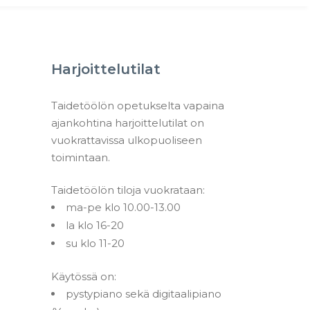
Harjoittelutilat
Taidetöölön opetukselta vapaina
ajankohtina harjoittelutilat on
vuokrattavissa ulkopuoliseen
toimintaan.
Taidetöölön tiloja vuokrataan:
ma-pe klo 10.00-13.00
la klo 16-20
su klo 11-20
Käytössä on:
pystypiano sekä digitaalipiano