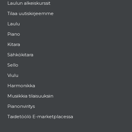
Laulun alkeiskurssit
Tilaa uutiskirjeemme
Laulu
Piano
Kitara
Sähkökitara
Sello
Viulu
Harmonikka
Musiikkia tilaisuuksiin
Pianonviritys
Taidetöölö E-marketplacessa