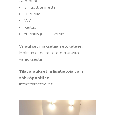
(Yamaha)
5 nuottitelinetta
10 tuolia
WC
keittiö
tulostin (0,50€ kopio)
Varaukset maksetaan etukäteen.
Maksua ei palauteta
perutusta
varauksesta.
Tilavaraukset ja lisätietoja vain
sähköpostitse:
info@taidetoolo.fi