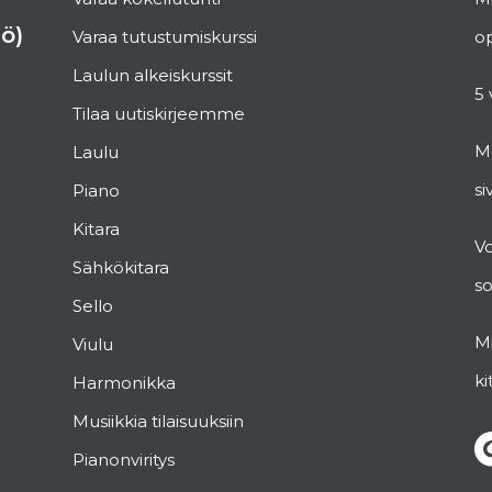
ö)
Varaa tutustumiskurssi
op
Laulun alkeiskurssit
5 
Tilaa uutiskirjeemme
Mu
Laulu
si
Piano
Kitara
V
Sähkökitara
s
Sello
Mi
Viulu
ki
Harmonikka
Musiikkia tilaisuuksiin
Pianonviritys