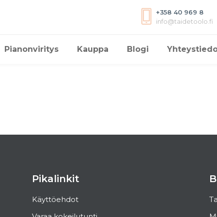
+358 40 969 8
info@taidetoolo.fi
Pianonviritys
Kauppa
Blogi
Yhteystiedo
Pikalinkit
B
Käyttöehdot
Ta
Varaa kokeilutunti
Mi