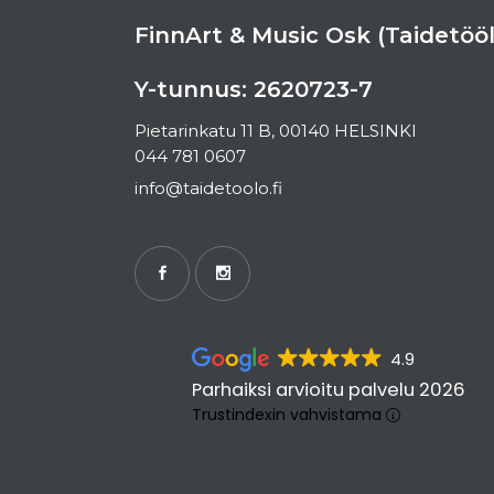
FinnArt & Music Osk (Taidetööl
Y-tunnus: 2620723-7
Pietarinkatu 11 B, 00140 HELSINKI
044 781 0607
info@taidetoolo.fi
4.9
Parhaiksi arvioitu palvelu 2026
Trustindexin vahvistama