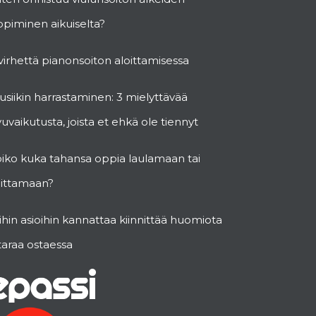
piminen aikuiselta?
virhettä pianonsoiton aloittamisessa
siikin harrastaminen: 3 mielyttävää
vuvaikutusta, joista et ehkä ole tiennyt
oiko kuka tahansa oppia laulamaan tai
oittamaan?
hin asioihin kannattaa kiinnittää huomiota
taraa ostaessa