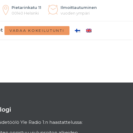
Pietarinkatu 11
Ilmoittautuminen
00140 Helsinki
vuoden ympäri
t
VARAA KOKEILUTUNTI
logi
idetöölö Yle Radio 1:n haastattelussa:
ten onnistuu viulunsoiton alkeiden