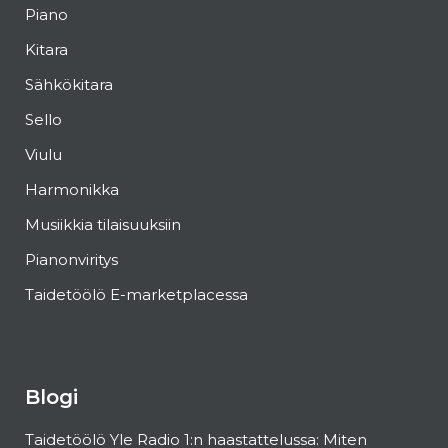
Piano
Kitara
Sähkökitara
Sello
Viulu
Harmonikka
Musiikkia tilaisuuksiin
Pianonviritys
Taidetöölö E-marketplacessa
Blogi
Taidetöölö Yle Radio 1:n haastattelussa: Miten