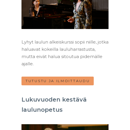
Lyhyt laulun alkeiskurssi sopii niille, jotka
haluavat kokeilla lauluharrastusta,
mutta eivät halua sitoutua pidemälle
ajalle.
TUTUSTU JA ILMOITTAUDU
Lukuvuoden kestävä
laulunopetus