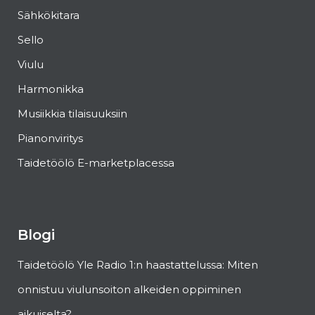
Sähkökitara
Sello
Viulu
Harmonikka
Musiikkia tilaisuuksiin
Pianonviritys
Taidetöölö E-marketplacessa
Blogi
Taidetöölö Yle Radio 1:n haastattelussa: Miten
onnistuu viulunsoiton alkeiden oppiminen
aikuiselta?