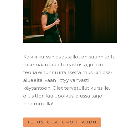
Kaikki kurssin asiasisällöt on suunniteltu
tukemaan lauluharrastusta, jolloin
teoria ei tunnu irralliselta musiikin osa-
alueelta, vaan liittyy vahvasti
käytäntöön. Olet tervetullut kurssille,
olit sitten laulupolkusi alussa tai jo
pidemmällä!
TUTUSTU JA ILMOITTAUDU