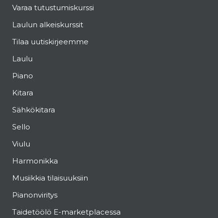
Varaa tutustumiskurssi
Laulun alkeiskurssit
Tilaa uutiskirjeemme
Laulu
Piano
Kitara
Sähkökitara
Sello
Viulu
Harmonikka
Musiikkia tilaisuuksiin
Pianonviritys
Taidetöölö E-marketplacessa