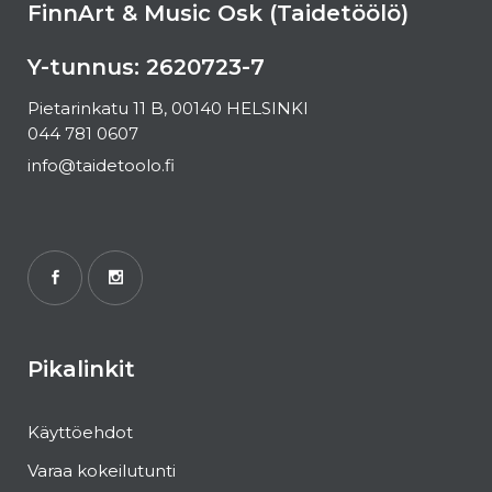
FinnArt & Music Osk (Taidetöölö)
Y-tunnus: 2620723-7
Pietarinkatu 11 B, 00140 HELSINKI
044 781 0607
info@taidetoolo.fi
Pikalinkit
Käyttöehdot
Varaa kokeilutunti