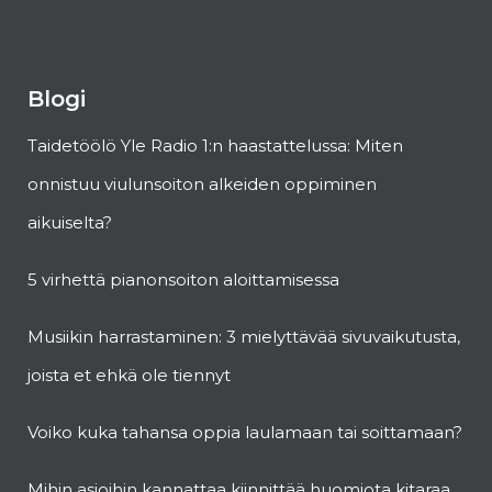
Blogi
Taidetöölö Yle Radio 1:n haastattelussa: Miten
onnistuu viulunsoiton alkeiden oppiminen
aikuiselta?
5 virhettä pianonsoiton aloittamisessa
Musiikin harrastaminen: 3 mielyttävää sivuvaikutusta,
joista et ehkä ole tiennyt
Voiko kuka tahansa oppia laulamaan tai soittamaan?
Mihin asioihin kannattaa kiinnittää huomiota kitaraa