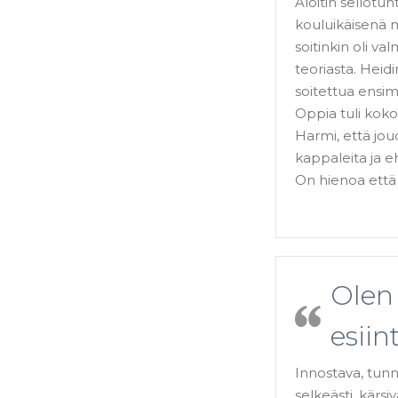
Aloitin sellotun
kouluikäisenä mu
soitinkin oli va
teoriasta. Heid
soitettua ensi
Oppia tuli koko
Harmi, että jou
kappaleita ja e
On hienoa että 
Olen 
esiin
Innostava, tunni
selkeästi, kärs