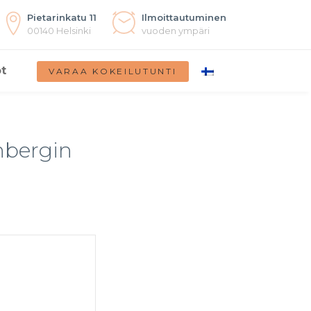
Pietarinkatu 11
Ilmoittautuminen
00140 Helsinki
vuoden ympäri
t
VARAA KOKEILUTUNTI
nbergin