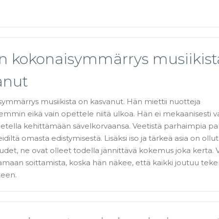
in kokonaisymmärrys musiikist
anut
symmärrys musiikista on kasvanut. Hän miettii nuotteja
emmin eikä vain opettele niitä ulkoa. Hän ei mekaanisesti va
etella kehittämään sävelkorvaansa. Veetistä parhaimpia pal
diltä omasta edistymisestä. Lisäksi iso ja tärkeä asia on ollut
suudet, ne ovat olleet todella jännittävä kokemus joka kerta.
amaan soittamista, koska hän näkee, että kaikki joutuu tek
teen.