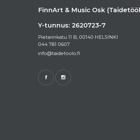
FinnArt & Music Osk (Taidetööl
Y-tunnus: 2620723-7
Pietarinkatu 11 B, 00140 HELSINKI
044 781 0607
info@taidetoolo.fi