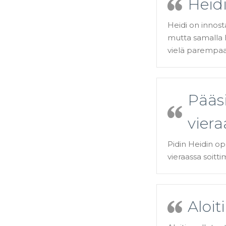
Heidi
Heidi on innost
mutta samalla 
vielä parempaa
Pääs
viera
Pidin Heidin op
vieraassa soitt
Aloit