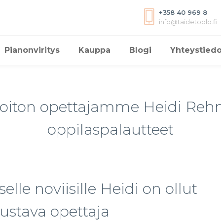
+358 40 969 8
info@taidetoolo.fi
Pianonviritys
Kauppa
Blogi
Yhteystiedo
soiton opettajamme Heidi Reh
oppilaspalautteet
selle noviisille Heidi on ollut
ustava opettaja