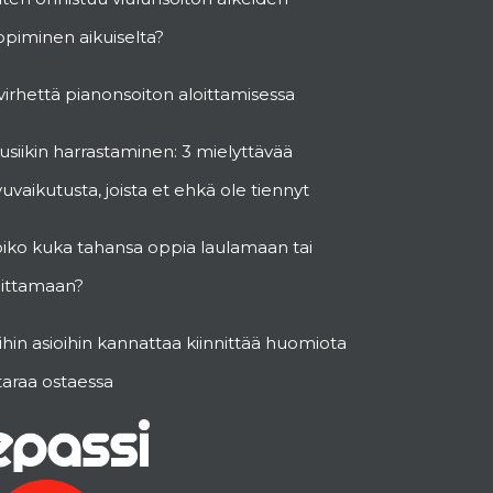
piminen aikuiselta?
virhettä pianonsoiton aloittamisessa
siikin harrastaminen: 3 mielyttävää
vuvaikutusta, joista et ehkä ole tiennyt
oiko kuka tahansa oppia laulamaan tai
oittamaan?
hin asioihin kannattaa kiinnittää huomiota
taraa ostaessa