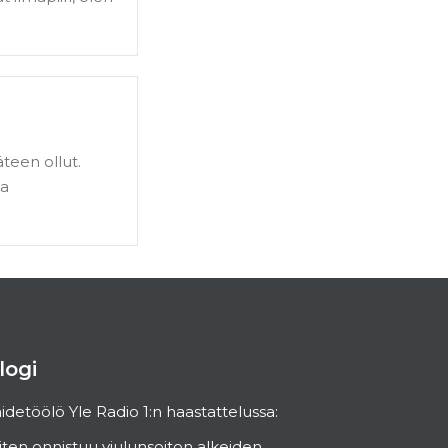
teen ollut.
ta
logi
idetöölö Yle Radio 1:n haastattelussa:
ten onnistuu viulunsoiton alkeiden