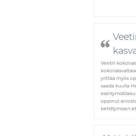
Veet
kasv
Veetin kokonai
kokonaisvaltais
yrittää myös op
saada kuulla Hei
esiintymistilai
oppinut arvost
kehittymisen e