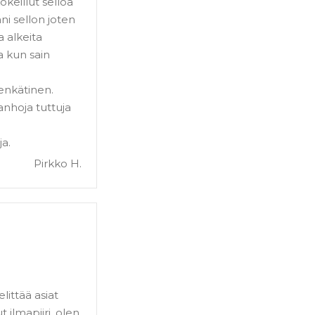
kokeillut selloa
äni sellon joten
a alkeita
a kun sain
senkätinen.
anhoja tuttuja
ja.
Pirkko H.
littää asiat
 ilmapiiri, olen