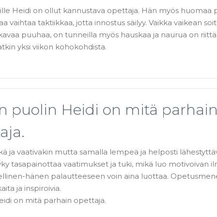
isille Heidi on ollut kannustava opettaja. Hän myös huomaa p
a vaihtaa taktiikkaa, jotta innostus säilyy. Vaikka vaikean so
kavaa puuhaa, on tunneilla myös hauskaa ja naurua on riittä
atkin yksi viikon kohokohdista.
n puolin Heidi on mitä parhai
aja.
ä ja vaativakin mutta samalla lempeä ja helposti lähestyttä
y tasapainottaa vaatimukset ja tuki, mikä luo motivoivan ilm
hellinen-hänen palautteeseen voin aina luottaa. Opetusme
ita ja inspiroivia.
eidi on mitä parhain opettaja.