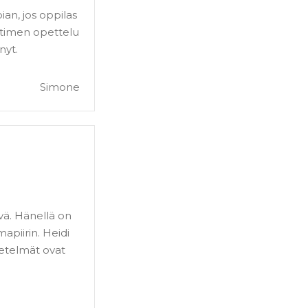
ian, jos oppilas
ittimen opettelu
nyt.
Simone
n
vä. Hänellä on
apiirin. Heidi
netelmät ovat