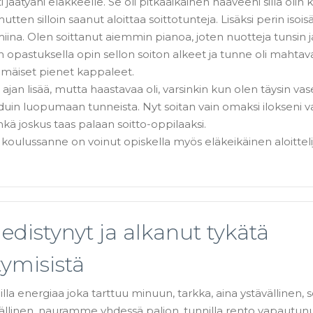
ti jäätyäni eläkkeelle. Se oli pitkäaikainen haaveeni sillä olin 
tten silloin saanut aloittaa soittotunteja. Lisäksi perin isois
lmiina. Olen soittanut aiemmin pianoa, joten nuotteja tunsin j
in opastuksella opin sellon soiton alkeet ja tunne oli mahtav
mmäiset pienet kappaleet.
 ajan lisää, mutta haastavaa oli, varsinkin kun olen täysin va
duin luopumaan tunneista. Nyt soitan vain omaksi ilokseni v
hkä joskus taas palaan soitto-oppilaaksi.
koulussanne on voinut opiskella myös eläkeikäinen aloitteli
edistynyt ja alkanut tykätä
tymisistä
lla energiaa joka tarttuu minuun, tarkka, aina ystävällinen, se
ivällinen, nauramme yhdessä paljon, tunnilla rento vapautunut