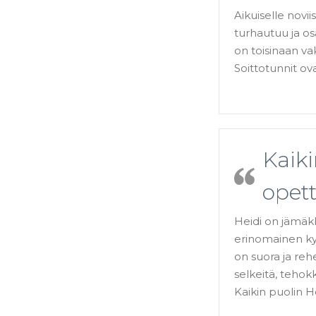
Aikuiselle novi
turhautuu ja osa
on toisinaan va
Soittotunnit ov
Kaiki
opett
Heidi on jämäkk
erinomainen kyk
on suora ja re
selkeitä, tehokka
Kaikin puolin H