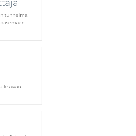
ttaja
tön tunnelma,
a pääsemään
ulle aivan