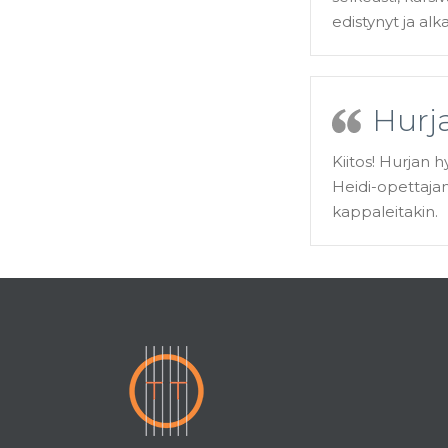
edistynyt ja alk
Hurja
Kiitos! Hurjan 
Heidi-opettajan 
kappaleitakin.