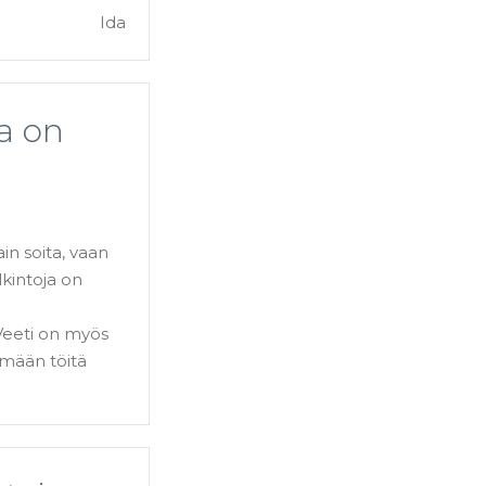
Ida
a on
in soita, vaan
kintoja on
 Veeti on myös
emään töitä