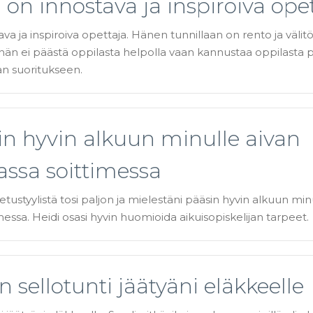
 on innostava ja inspiroiva ope
ava ja inspiroiva opettaja. Hänen tunnillaan on rento ja väli
hän ei päästä oppilasta helpolla vaan kannustaa oppilast
n suoritukseen.
in hyvin alkuun minulle aivan
assa soittimessa
etustyylistä tosi paljon ja mielestäni pääsin hyvin alkuun min
imessa. Heidi osasi hyvin huomioida aikuisopiskelijan tarpeet.
in sellotunti jäätyäni eläkkeelle