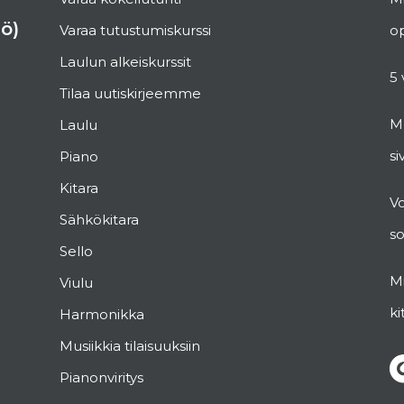
ö)
Varaa tutustumiskurssi
op
Laulun alkeiskurssit
5 
Tilaa uutiskirjeemme
Mu
Laulu
si
Piano
Kitara
V
Sähkökitara
s
Sello
Mi
Viulu
ki
Harmonikka
Musiikkia tilaisuuksiin
Pianonviritys