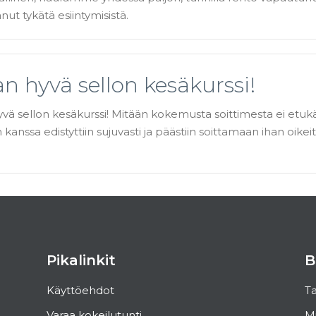
anut tykätä esiintymisistä.
n hyvä sellon kesäkurssi!
hyvä sellon kesäkurssi! Mitään kokemusta soittimesta ei etukä
kanssa edistyttiin sujuvasti ja päästiin soittamaan ihan oikei
Pikalinkit
B
Käyttöehdot
Ta
Varaa kokeilutunti
Mi