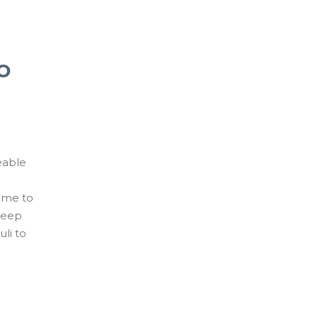
o
eable
g me to
keep
li to