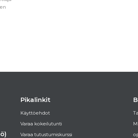
sen
Pikalinkit
B
Käyttöehdot
Ta
Varaa kokeilutunti
Mi
ö)
Varaa tutustumiskurssi
op