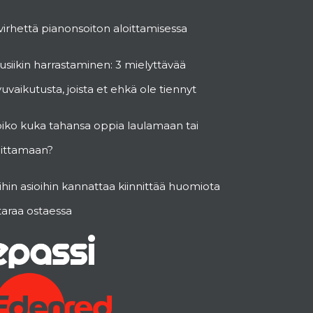
virhettä pianonsoiton aloittamisessa
siikin harrastaminen: 3 mielyttävää
vuvaikutusta, joista et ehkä ole tiennyt
oiko kuka tahansa oppia laulamaan tai
oittamaan?
hin asioihin kannattaa kiinnittää huomiota
taraa ostaessa