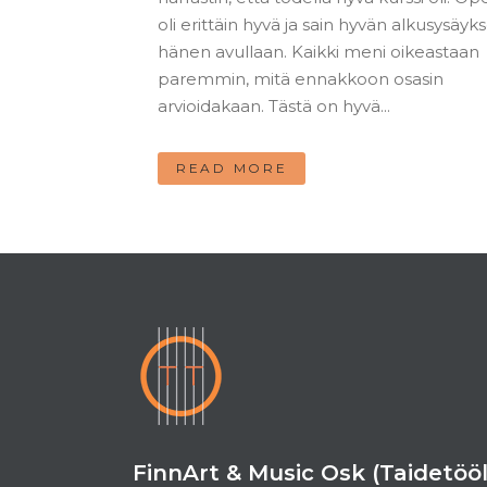
oli erittäin hyvä ja sain hyvän alkusysäyk
hänen avullaan. Kaikki meni oikeastaan
paremmin, mitä ennakkoon osasin
arvioidakaan. Tästä on hyvä...
READ MORE
FinnArt & Music Osk (Taidetööl