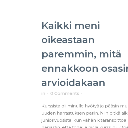
Kaikki meni
oikeastaan
paremmin, mitä
ennakkoon osasi
arvioidakaan
in
0 Comments
Kurssista oli minulle hyötyä ja pääsin mu
uuden harrastuksen pariin. Niin pitkä aika
juniorivuosista, kun vähän kitaransoittoa
harrastin, että todella hyvä kurssi oli. Op