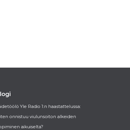
logi
idetöölö Yle Radio 1:n haastattelussa:
ten onnistuu viulunsoiton alkeiden
piminen aikuiselta?