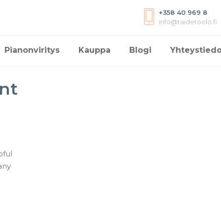
+358 40 969 8
info@taidetoolo.fi
Pianonviritys
Kauppa
Blogi
Yhteystiedo
ent
pful
any