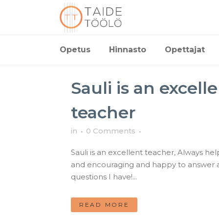
Opetus
Hinnasto
Opettajat
Sauli is an excell
teacher
in
0 Comments
Sauli is an excellent teacher, Always hel
and encouraging and happy to answer 
questions I have!...
READ MORE