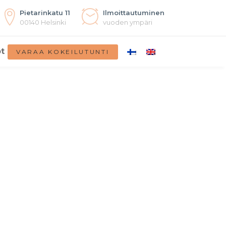
Pietarinkatu 11
Ilmoittautuminen
00140 Helsinki
vuoden ympäri
t
VARAA KOKEILUTUNTI