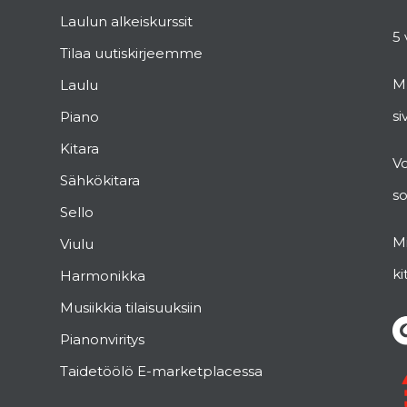
Laulun alkeiskurssit
5 
Tilaa uutiskirjeemme
Mu
Laulu
si
Piano
Kitara
V
Sähkökitara
s
Sello
Mi
Viulu
ki
Harmonikka
Musiikkia tilaisuuksiin
Pianonviritys
Taidetöölö E-marketplacessa