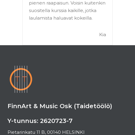
pienen raapaisun.
Voisin kuitenkin
suositella kurssia kaikille,
jotka
laulamista haluavat kokeilla.
Kia
FinnArt & Music Osk (Taidetöölö)
Y-tunnus: 2620723-7
Pietarinkatu 11 B, 00140 HELSINKI