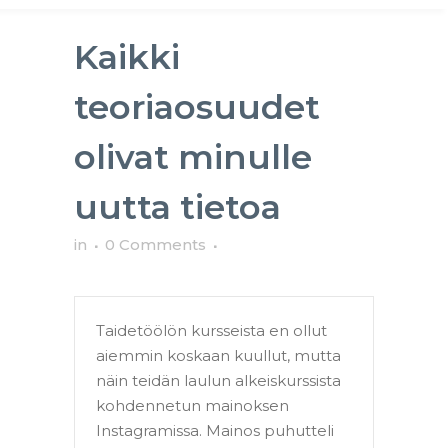
Kaikki
teoriaosuudet
olivat minulle
uutta tietoa
in
0 Comments
Taidetöölön kursseista en ollut
aiemmin koskaan kuullut, mutta
näin teidän laulun alkeiskurssista
kohdennetun mainoksen
Instagramissa. Mainos puhutteli