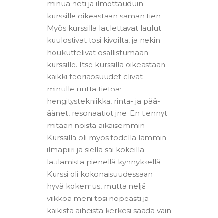
minua heti ja ilmottauduin
kurssille oikeastaan saman tien.
Myös kurssilla laulettavat laulut
kuulostivat tosi kivoilta,
ja nekin
houkuttelivat osallistumaan
kurssille.
Itse kurssilla oikeastaan
kaikki teoriaosuudet olivat
minulle uutta tietoa:
hengitystekniikka, rinta- ja pää-
äänet, resonaatiot jne.
En tiennyt
mitään noista aikaisemmin.
Kurssilla oli myös
todella lämmin
ilmapiiri
ja siellä sai kokeilla
laulamista pienellä kynnyksellä.
Kurssi oli kokonaisuudessaan
hyvä kokemus, mutta neljä
viikkoa meni tosi nopeasti ja
kaikista aiheista kerkesi saada vain