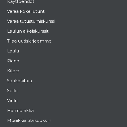
Käyttöehdot
Varaa kokeilutunti
Varaa tutustumiskurssi
Laulun alkeiskurssit
Tilaa uutiskirjeemme
Laulu
Piano
Kitara
Sähkökitara
Sello
Viulu
Harmonikka
Musiikkia tilaisuuksiin