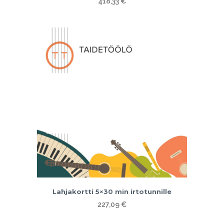
418,33
€
Lahjakortti 5×30 min irtotunnille
227,09
€