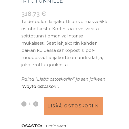
IRTOTUNNILLE
318,73
€
Taidetöölön lahjakortti on voimassa 6kk
ostohetkestä. Kortin saaja voi varata
soittotunnit oman valintansa
mukaisesti. Saat lahjakortin kahden
päivän kuluessa sähköpostiisi pdf-
muodossa. Lahjakortti on uniikki lahja,
joka erottuu joukosta!
–
Paina “Lisää ostoskoriin” ja sen jälkeen
“Näytä ostoskori”
.
Lahjakortti
LISÄÄ OSTOSKORIIN
5x45
min
OSASTO:
Tuntipaketti