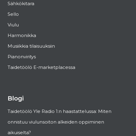
Sähkökitara
Sello
Viulu
Harmonikka
Musiikkia tilaisuuksiin
Pianonviritys
Taidetöölö E-marketplacessa
Blogi
Taidetöölö Yle Radio 1:n haastattelussa: Miten
onnistuu viulunsoiton alkeiden oppiminen
aikuiselta?