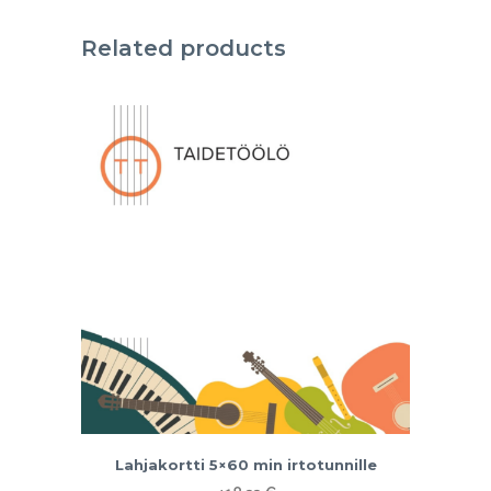
irtotunnille
Related products
quantity
Lahjakortti 5×60 min irtotunnille