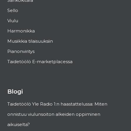
Sähkökitara
Sello
Viulu
Harmonikka
Musiikkia tilaisuuksiin
Pianonviritys
Taidetöölö E-marketplacessa
Blogi
Taidetöölö Yle Radio 1:n haastattelussa: Miten
onnistuu viulunsoiton alkeiden oppiminen
aikuiselta?