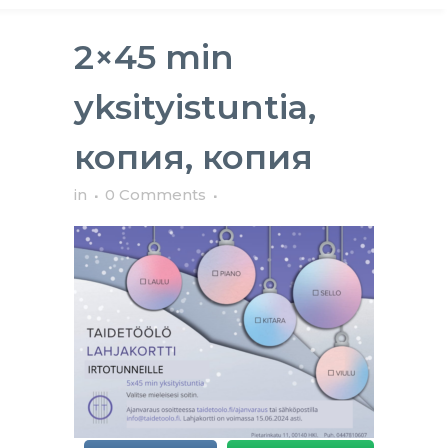
2×45 min
yksityistuntia,
копия, копия
in
0 Comments