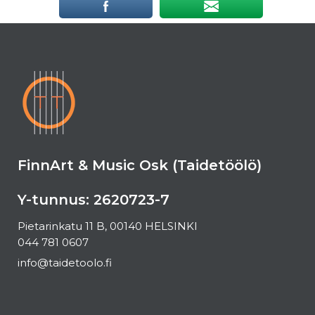
FinnArt & Music Osk (Taidetöölö)
Y-tunnus: 2620723-7
Pietarinkatu 11 B, 00140 HELSINKI
044 781 0607
info@taidetoolo.fi