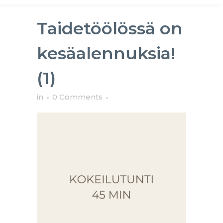
Taidetöölössä on
kesäalennuksia!
(1)
in
0 Comments