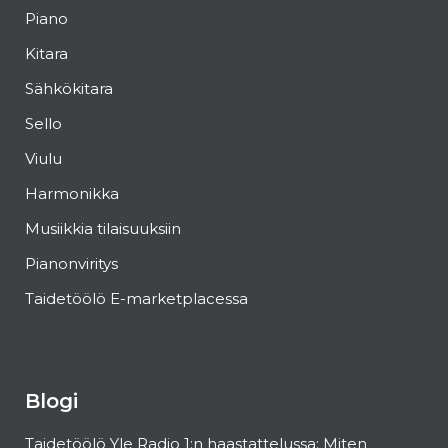
Piano
Kitara
Sähkökitara
Sello
Viulu
Harmonikka
Musiikkia tilaisuuksiin
Pianonviritys
Taidetöölö E-marketplacessa
Blogi
Taidetöölö Yle Radio 1:n haastattelussa: Miten