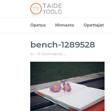
Opetus
Hinnasto
Opettajat
bench-1289528
in
0 Comments