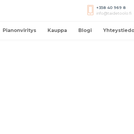
+358 40 969 8
info@taidetoolo.fi
Pianonviritys
Kauppa
Blogi
Yhteystiedo