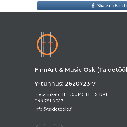
Share on Faceb
FinnArt & Music Osk (Taidetööl
Y-tunnus: 2620723-7
Pietarinkatu 11 B, 00140 HELSINKI
044 781 0607
info@taidetoolo.fi