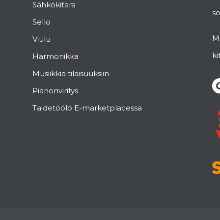
Sähkökitara
s
Sello
Mi
Viulu
ki
Harmonikka
Musiikkia tilaisuuksiin
Pianonviritys
Taidetöölö E-marketplacessa