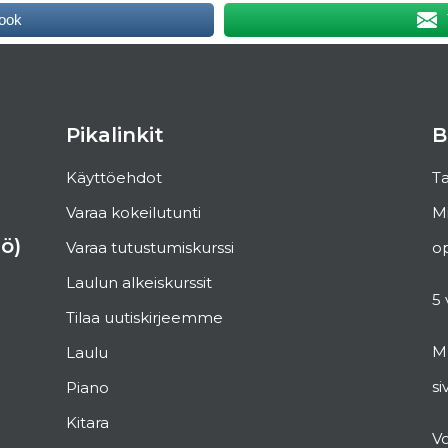
ook
Pikalinkit
B
Käyttöehdot
Ta
Varaa kokeilutunti
Mi
ö)
Varaa tutustumiskurssi
op
Laulun alkeiskurssit
5 
Tilaa uutiskirjeemme
Mu
Laulu
si
Piano
Kitara
V