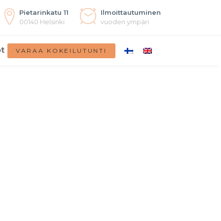
Pietarinkatu 11
Ilmoittautuminen
00140 Helsinki
vuoden ympäri
t
VARAA KOKEILUTUNTI