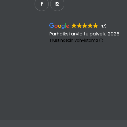
4.9
Parhaiksi arvioitu palvelu 2026
Trustindexin vahvistama