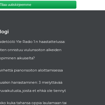
Tilaa uutiskirjeemme
logi
idetöölö Yle Radio 1:n haastattelussa:
ten onnistuu viulunsoiton alkeiden
piminen aikuiselta?
virhettä pianonsoiton aloittamisessa
siikin harrastaminen: 3 mielyttävää
vuvaikutusta, joista et ehkä ole tiennyt
oiko kuka tahansa oppia laulamaan tai