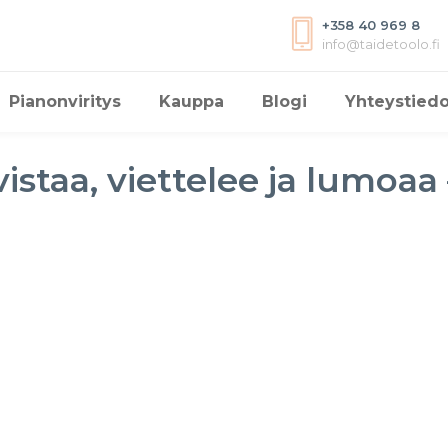
+358 40 969 8
info@taidetoolo.fi
Pianonviritys
Kauppa
Blogi
Yhteystiedo
hvistaa, viettelee ja lumoa