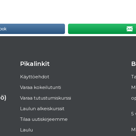
ook
Pikalinkit
B
Käyttöehdot
Ta
Varaa kokeilutunti
Mi
ö)
Varaa tutustumiskurssi
op
Laulun alkeiskurssit
5 
Tilaa uutiskirjeemme
Mu
Laulu