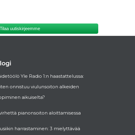
Tilaa uutiskirjeemme
logi
idetöölö Yle Radio 1:n haastattelussa:
ten onnistuu viulunsoiton alkeiden
piminen aikuiselta?
virhettä pianonsoiton aloittamisessa
siikin harrastaminen: 3 mielyttävää