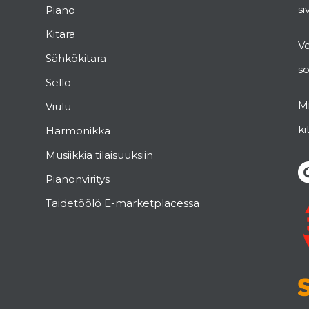
si
Piano
Kitara
V
Sähkökitara
s
Sello
Mi
Viulu
ki
Harmonikka
Musiikkia tilaisuuksiin
Pianonviritys
Taidetöölö E-marketplacessa