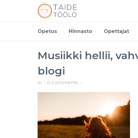
Opetus
Hinnasto
Opettajat
Musiikki hellii, va
blogi
in
0 Comments