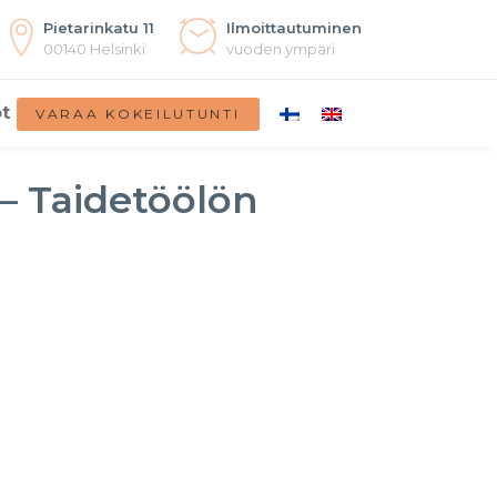
Pietarinkatu 11
Ilmoittautuminen
00140 Helsinki
vuoden ympäri
t
VARAA KOKEILUTUNTI
a – Taidetöölön