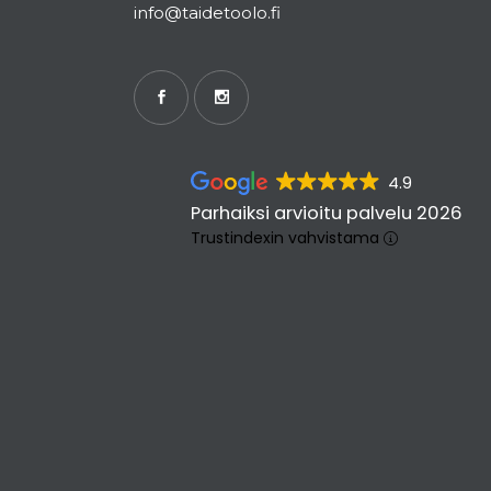
info@taidetoolo.fi
4.9
Parhaiksi arvioitu palvelu 2026
Trustindexin vahvistama