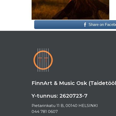
Share on Faceb
FinnArt & Music Osk (Taidetööl
Y-tunnus: 2620723-7
Pietarinkatu 11 B, 00140 HELSINKI
044 781 0607