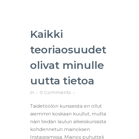
Kaikki
teoriaosuudet
olivat minulle
uutta tietoa
in
0 Comments
Taidetöölön kursseista en ollut
aiemmin koskaan kuullut, mutta
näin teidän laulun alkeiskurssista
kohdennetun mainoksen
Instagramissa. Mainos puhutteli