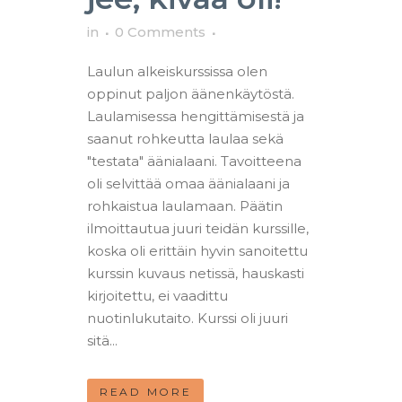
in
0 Comments
Laulun alkeiskurssissa olen
oppinut paljon äänenkäytöstä.
Laulamisessa hengittämisestä ja
saanut rohkeutta laulaa sekä
"testata" äänialaani. Tavoitteena
oli selvittää omaa äänialaani ja
rohkaistua laulamaan. Päätin
ilmoittautua juuri teidän kurssille,
koska oli erittäin hyvin sanoitettu
kurssin kuvaus netissä, hauskasti
kirjoitettu, ei vaadittu
nuotinlukutaito. Kurssi oli juuri
sitä...
READ MORE