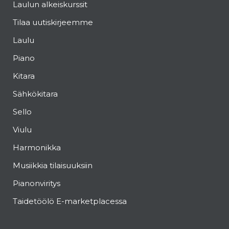
Laulun alkeiskurssit
Tilaa uutiskirjeemme
Laulu
Piano
Kitara
Sähkökitara
Sello
Viulu
Harmonikka
Musiikkia tilaisuuksiin
Pianonviritys
Taidetöölö E-marketplacessa