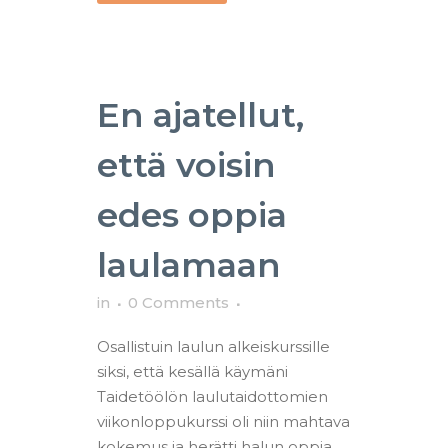
En ajatellut,
että voisin
edes oppia
laulamaan
in
0 Comments
Osallistuin laulun alkeiskurssille
siksi, että kesällä käymäni
Taidetöölön laulutaidottomien
viikonloppukurssi oli niin mahtava
kokemus ja herätti halun oppia