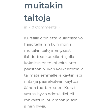
muitakin
taitoja
in
0 Comments
Kurssilla opin että laulamista voi
harjoitella niin kuin monia
muitakin taitoja. Erityisesti
ilahdutti se kurssikerta jolla
kokeiltiin eri tekniikoita jotta
päästään hiukan korkeammalle
tai matalemmalle ja käytiin läpi
rinta- ja pääreksiterin käyttöä
äänen tuottamiseen. Kurssi
vastasi hyvin odotuksiini, eli
rohkaistuin laulamaan ja sain
siihen hyviä...