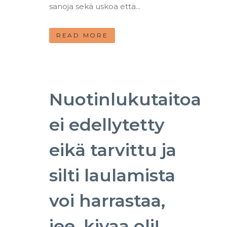
sanoja sekä uskoa että...
READ MORE
Nuotinlukutaitoa
ei edellytetty
eikä tarvittu ja
silti laulamista
voi harrastaa,
jee, kivaa oli!