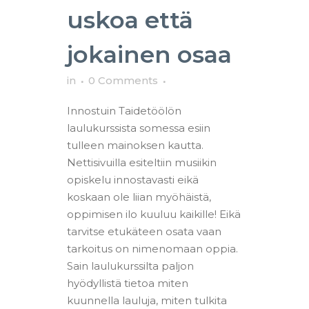
uskoa että
jokainen osaa
in
0 Comments
Innostuin Taidetöölön
laulukurssista somessa esiin
tulleen mainoksen kautta.
Nettisivuilla esiteltiin musiikin
opiskelu innostavasti eikä
koskaan ole liian myöhäistä,
oppimisen ilo kuuluu kaikille! Eikä
tarvitse etukäteen osata vaan
tarkoitus on nimenomaan oppia.
Sain laulukurssilta paljon
hyödyllistä tietoa miten
kuunnella lauluja, miten tulkita