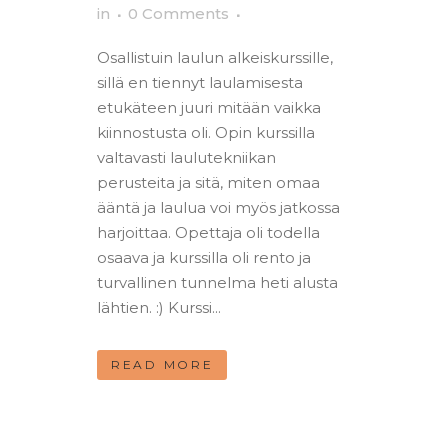
in
0 Comments
Osallistuin laulun alkeiskurssille,
sillä en tiennyt laulamisesta
etukäteen juuri mitään vaikka
kiinnostusta oli. Opin kurssilla
valtavasti laulutekniikan
perusteita ja sitä, miten omaa
ääntä ja laulua voi myös jatkossa
harjoittaa. Opettaja oli todella
osaava ja kurssilla oli rento ja
turvallinen tunnelma heti alusta
lähtien. :) Kurssi...
READ MORE