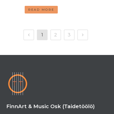
READ MORE
1
2
3
FinnArt & Music Osk (Taidetöölö)