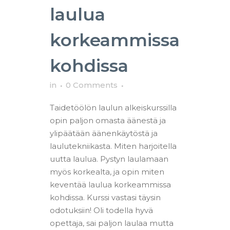
laulua
korkeammissa
kohdissa
in
0 Comments
Taidetöölön laulun alkeiskurssilla
opin paljon omasta äänestä ja
ylipäätään äänenkäytöstä ja
laulutekniikasta. Miten harjoitella
uutta laulua. Pystyn laulamaan
myös korkealta, ja opin miten
keventää laulua korkeammissa
kohdissa. Kurssi vastasi täysin
odotuksiin! Oli todella hyvä
opettaja, sai paljon laulaa mutta