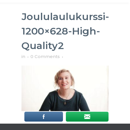
Joululaulukurssi-
1200×628-High-
Quality2
in
0 Comments