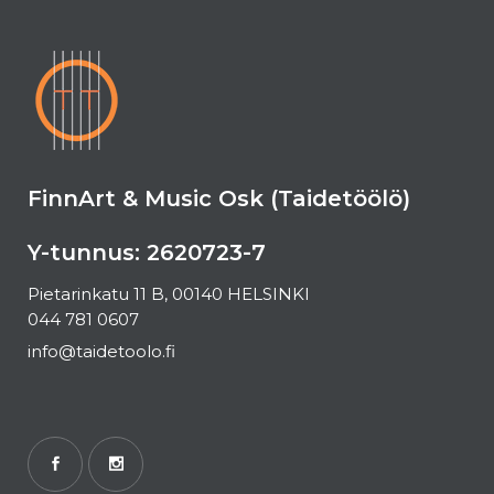
FinnArt & Music Osk (Taidetöölö)
Y-tunnus: 2620723-7
Pietarinkatu 11 B, 00140 HELSINKI
044 781 0607
info@taidetoolo.fi