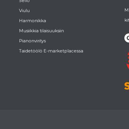
Sello
Mi
Viulu
ki
Harmonikka
Musiikkia tilaisuuksiin
Pianonviritys
Taidetöölö E-marketplacessa