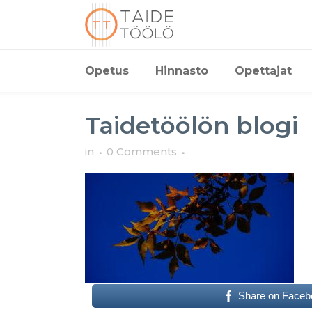
Opetus
Hinnasto
Opettajat
Taidetöölön blogi
in
0 Comments
Share on Faceb