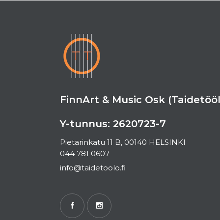
FinnArt & Music Osk (Taidetööl
Y-tunnus: 2620723-7
Pietarinkatu 11 B, 00140 HELSINKI
044 781 0607
info@taidetoolo.fi