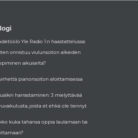
logi
idetöölö Yle Radio 1:n haastattelussa:
ten onnistuu viulunsoiton alkeiden
piminen aikuiselta?
virhettä pianonsoiton aloittamisessa
siikin harrastaminen: 3 mielyttävää
vuvaikutusta, joista et ehkä ole tiennyt
oiko kuka tahansa oppia laulamaan tai
oittamaan?