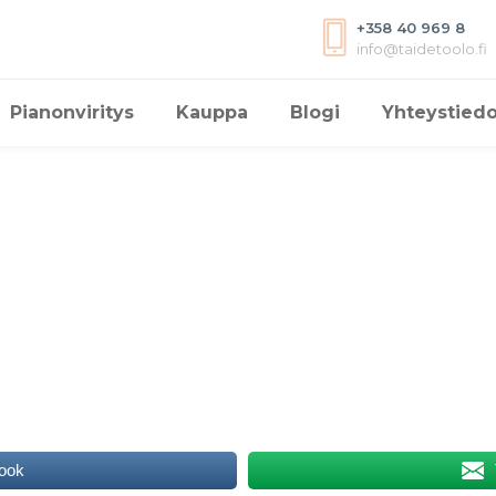
+358 40 969 8
info@taidetoolo.fi
Pianonviritys
Kauppa
Blogi
Yhteystiedo
ook