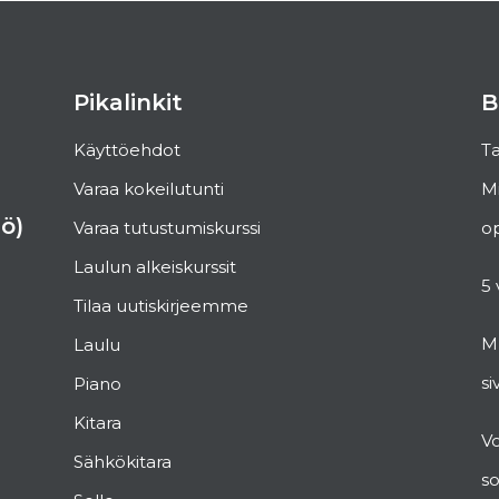
Pikalinkit
B
Käyttöehdot
Ta
Varaa kokeilutunti
Mi
ö)
Varaa tutustumiskurssi
op
Laulun alkeiskurssit
5 
Tilaa uutiskirjeemme
Mu
Laulu
si
Piano
Kitara
V
Sähkökitara
s