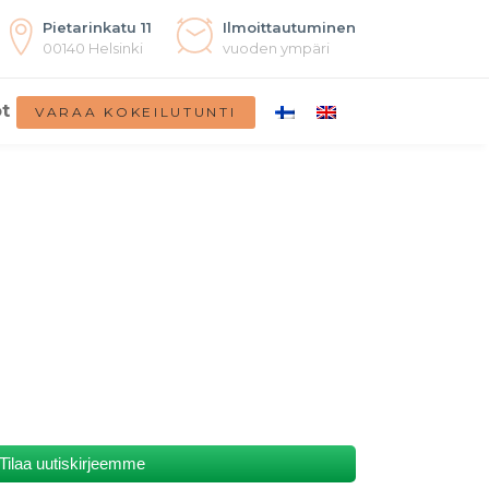
Pietarinkatu 11
Ilmoittautuminen
00140 Helsinki
vuoden ympäri
t
VARAA KOKEILUTUNTI
Tilaa uutiskirjeemme