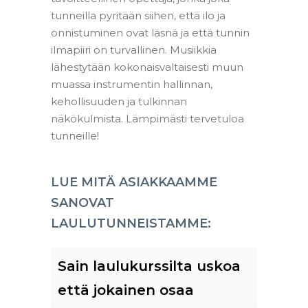
tunneilla pyritään siihen, että ilo ja
onnistuminen ovat läsnä ja että tunnin
ilmapiiri on turvallinen. Musiikkia
lähestytään kokonaisvaltaisesti muun
muassa instrumentin hallinnan,
kehollisuuden ja tulkinnan
näkökulmista. Lämpimästi tervetuloa
tunneille!
LUE MITÄ ASIAKKAAMME
SANOVAT
LAULUTUNNEISTAMME:
a oli
Sain laulukurssilta uskoa
Taide
että jokainen osaa
paikk