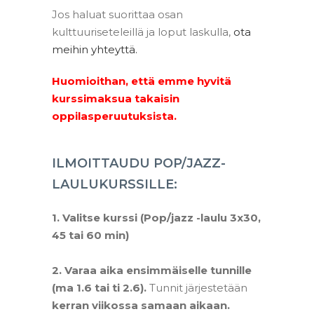
Jos haluat suorittaa osan
kulttuuriseteleillä ja loput laskulla,
ota
meihin yhteyttä.
Huomioithan, että emme hyvitä
kurssimaksua takaisin
oppilasperuutuksista.
ILMOITTAUDU POP/JAZZ-
LAULUKURSSILLE:
1. Valitse kurssi (Pop/jazz -laulu 3x30,
45 tai 60 min)
-
2. Varaa aika ensimmäiselle tunnille
(ma 1.6 tai ti 2.6).
Tunnit järjestetään
kerran viikossa samaan aikaan.