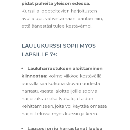
pidät puheita yleisön edessä.
Kurssilla opeteltavien harjoitusten
avulla opit vahvistamaan ääntäsi niin,
että äänestäsi tulee kestävämpi.
LAULUKURSSI SOPII MYÖS
LAPSILLE 7+:
Lauluharrastuksen aloittaminen
kiinnostaa:
kolme viikkoa kestävällä
kurssilla saa kokonaiskuvan uudesta
harrastuksesta, aloittelijoille sopivia
harjoituksia sekä työkaluja taidon
kehittämiseen, joita voi käyttää omassa
harjoittelussa myös kurssin jälkeen.
–
Lapsesi on jo harrastanut laulua