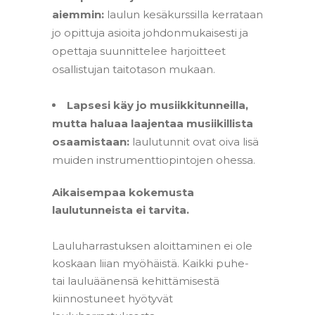
aiemmin:
laulun kesäkurssilla kerrataan
jo opittuja asioita johdonmukaisesti ja
opettaja suunnittelee harjoitteet
osallistujan taitotason mukaan.
–
Lapsesi käy jo musiikkitunneilla,
mutta haluaa laajentaa musiikillista
osaamistaan:
laulutunnit ovat oiva lisä
muiden instrumenttiopintojen ohessa.
Aikaisempaa kokemusta
laulutunneista ei tarvita.
–
Lauluharrastuksen aloittaminen ei ole
koskaan liian myöhäistä. Kaikki puhe-
tai lauluäänensä kehittämisestä
kiinnostuneet hyötyvät