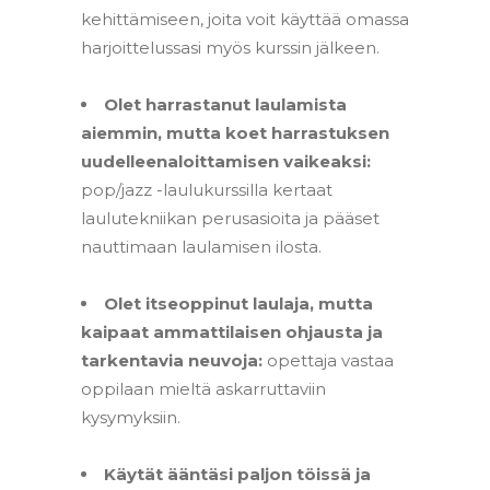
kehittämiseen, joita voit käyttää omassa
harjoittelussasi myös kurssin jälkeen.
–
Olet harrastanut laulamista
aiemmin, mutta koet harrastuksen
uudelleenaloittamisen vaikeaksi:
pop/jazz -laulukurssilla kertaat
laulutekniikan perusasioita ja pääset
nauttimaan laulamisen ilosta.
–
Olet itseoppinut laulaja, mutta
kaipaat ammattilaisen ohjausta ja
tarkentavia neuvoja:
opettaja vastaa
oppilaan mieltä askarruttaviin
kysymyksiin.
–
Käytät ääntäsi paljon töissä ja