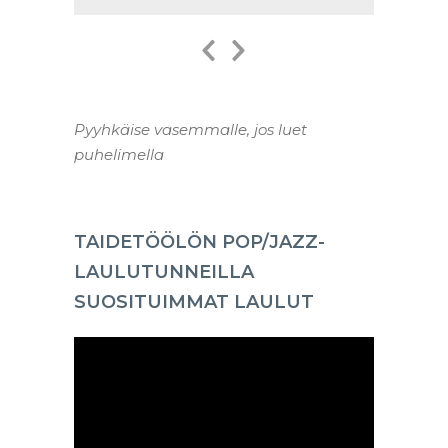
Previous
Next
Slide
Slide
Pyyhkäise vasemmalle, jos luet
puhelimella
TAIDETÖÖLÖN POP/JAZZ-
LAULUTUNNEILLA
SUOSITUIMMAT LAULUT