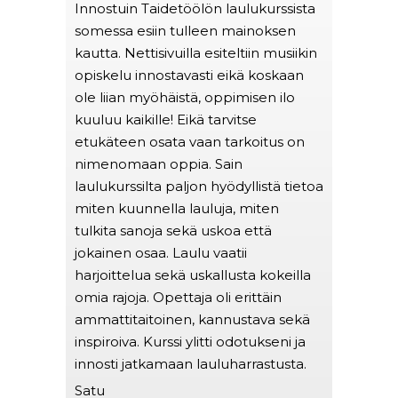
la
Innostuin Taidetöölön laulukurssista
Oon käy
somessa esiin tulleen mainoksen
vähän p
kautta. Nettisivuilla esiteltiin musiikin
muutenk
opiskelu innostavasti eikä koskaan
törmänn
ysin
ole liian myöhäistä, oppimisen ilo
joka ei 
ttimien
kuuluu kaikille! Eikä tarvitse
hyvin a
ajasta.
etukäteen osata vaan tarkoitus on
laulust
seva ja
nimenomaan oppia. Sain
tunneill
ää.
laulukurssilta paljon hyödyllistä tietoa
tietäisi
miten kuunnella lauluja, miten
epävarm
tulkita sanoja sekä uskoa että
Taidetöö
jokainen osaa. Laulu vaatii
<3<3
harjoittelua sekä uskallusta kokeilla
Pinja
omia rajoja. Opettaja oli erittäin
ammattitaitoinen, kannustava sekä
inspiroiva. Kurssi ylitti odotukseni ja
innosti jatkamaan lauluharrastusta.
Satu