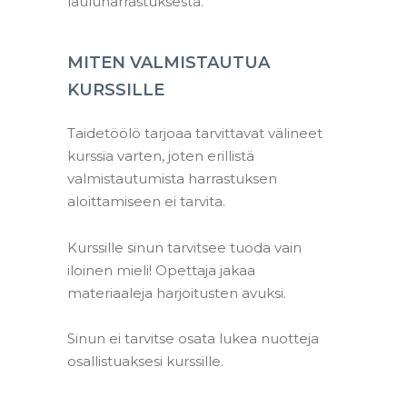
lauluharrastuksesta.
MITEN VALMISTAUTUA
KURSSILLE
Taidetöölö tarjoaa tarvittavat välineet
kurssia varten, joten erillistä
valmistautumista harrastuksen
aloittamiseen ei tarvita.
–
Kurssille sinun tarvitsee tuoda vain
iloinen mieli! Opettaja jakaa
materiaaleja harjoitusten avuksi.
–
Sinun ei tarvitse osata lukea nuotteja
osallistuaksesi kurssille.