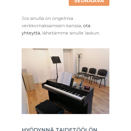
SEURAAVA
Jos sinulla on ongelmia
verkkomaksamisen kanssa,
ota
yhteyttä
, lähetämme sinulle laskun.
HYÖDYNNÄ TAIDETÖÖLÖN