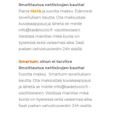
ilmoittautua nettisivujen kautta!
Paina
tästä
ja suorita maksu. Edenred-
sovelluksen kautta. Ota maksustasi
kuvakaappaus ja lähetä se meille
info@taidetoolo.fi -osoitteeseen.
Viestissä mainitse mikä kurssi on
kyseessä sekä varaamasi aika. Saat
paikan vahvistusviestin 24h sisällä.
–
Smartum:
sinun ei tarvitse
ilmoittautua nettisivujen kautta!
Suorita maksu. Smartum-sovelluksen
kautta. Ota maksustasi kuvakaappaus
ja lähetä se meille info@taidetoolo.fi -
osoitteeseen. Viestissä mainitse mikä
kurssi on kyseessä sekä varaamasi aika.
Saat paikan vahvistusviestin 24h sisällä.
–