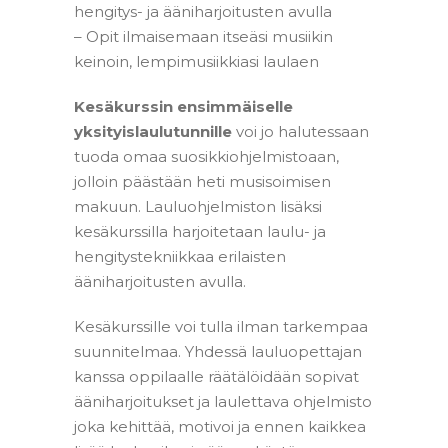
hengitys- ja ääniharjoitusten avulla
– Opit ilmaisemaan itseäsi musiikin
keinoin, lempimusiikkiasi laulaen
Kesäkurssin ensimmäiselle
yksityislaulutunnille
voi jo halutessaan
tuoda omaa suosikkiohjelmistoaan,
jolloin päästään heti musisoimisen
makuun. Lauluohjelmiston lisäksi
kesäkurssilla harjoitetaan laulu- ja
hengitystekniikkaa erilaisten
ääniharjoitusten avulla.
Kesäkurssille voi tulla ilman tarkempaa
suunnitelmaa. Yhdessä lauluopettajan
kanssa oppilaalle räätälöidään sopivat
ääniharjoitukset ja laulettava ohjelmisto
joka kehittää, motivoi ja ennen kaikkea