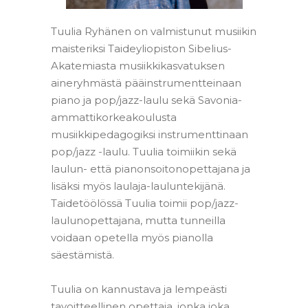
Tuulia
Ryhänen on valmistunut musiikin
maisteriksi Taideyliopiston Sibelius-
Akatemiasta musiikkikasvatuksen
aineryhmästä pääinstrumentteinaan
piano ja pop/jazz-laulu sekä Savonia-
ammattikorkeakoulusta
musiikkipedagogiksi instrumenttinaan
pop/jazz -laulu.
Tuulia
toimiikin sekä
laulun- että pianonsoitonopettajana ja
lisäksi myös laulaja-lauluntekijänä.
Taidetöölössä
Tuulia
toimii pop/jazz-
laulunopettajana, mutta tunneilla
voidaan opetella myös pianolla
säestämistä.
–
Tuulia
on kannustava ja lempeästi
tavoitteellinen opettaja, jonka joka