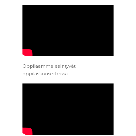
Oppilaamme esiintyvät
oppilaskonserteissa