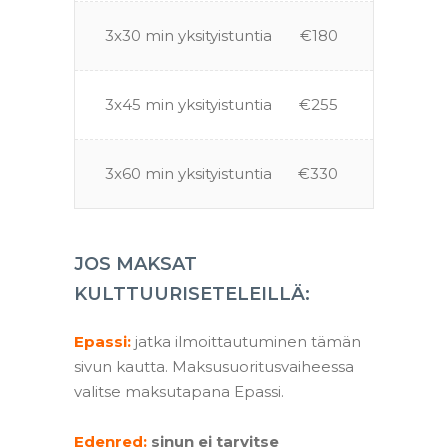
3x30 min yksityistuntia
€180
3x45 min yksityistuntia
€255
3x60 min yksityistuntia
€330
JOS MAKSAT
KULTTUURISETELEILLÄ:
Epassi:
jatka ilmoittautuminen tämän
sivun kautta. Maksusuoritusvaiheessa
valitse maksutapana Epassi.
–
Edenred:
sinun ei tarvitse