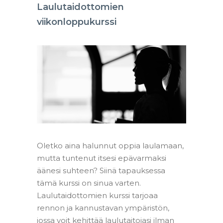
Laulutaidottomien
viikonloppukurssi
Oletko aina halunnut oppia laulamaan,
mutta tuntenut itsesi epävarmaksi
äänesi suhteen? Siinä tapauksessa
tämä kurssi on sinua varten.
Laulutaidottomien kurssi tarjoaa
rennon ja kannustavan ympäristön,
jossa voit kehittää laulutaitojasi ilman